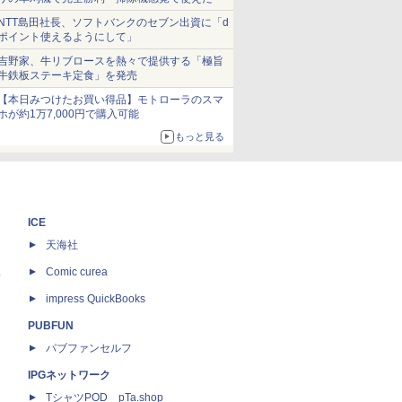
NTT島田社長、ソフトバンクのセブン出資に「d
ポイント使えるようにして」
吉野家、牛リブロースを熱々で提供する「極旨
牛鉄板ステーキ定食」を発売
【本日みつけたお買い得品】モトローラのスマ
ホが約1万7,000円で購入可能
もっと見る
ICE
天海社
ス
Comic curea
impress QuickBooks
PUBFUN
パブファンセルフ
IPGネットワーク
TシャツPOD pTa.shop