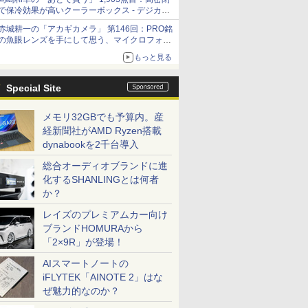
で保冷効果が高いクーラーボックス - デジカメ
Watch
赤城耕一の「アカギカメラ」 第146回：PRO銘
の魚眼レンズを手にして思う、マイクロフォー
サーズへの期待と可能性
もっと見る
Special Site
メモリ32GBでも予算内。産
経新聞社がAMD Ryzen搭載
dynabookを2千台導入
総合オーディオブランドに進
化するSHANLINGとは何者
か？
レイズのプレミアムカー向け
ブランドHOMURAから
「2×9R」が登場！
AIスマートノートの
iFLYTEK「AINOTE 2」はな
ぜ魅力的なのか？