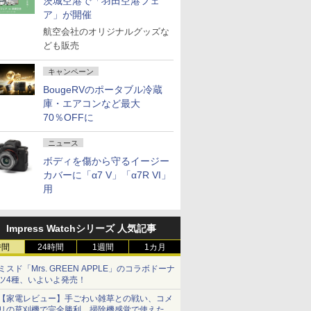
茨城空港で「羽田空港フェ
ア」が開催
航空会社のオリジナルグッズな
ども販売
キャンペーン
BougeRVのポータブル冷蔵
庫・エアコンなど最大
70％OFFに
ニュース
ボディを傷から守るイージー
カバーに「α7 V」「α7R VI」
用
Impress Watchシリーズ 人気記事
時間
24時間
1週間
1カ月
ミスド「Mrs. GREEN APPLE」のコラボドーナ
ツ4種、いよいよ発売！
【家電レビュー】手ごわい雑草との戦い、コメ
リの草刈機で完全勝利 掃除機感覚で使えた