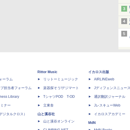
Rittor Music
イカロス出版
dフォーラム
リットーミュージック
AIRLINEweb
ップ担当者フォーラム
楽器探そう!デジマート
Jディフェンスニュー
ness Library
TシャツPOD T-OD
通訳翻訳ジャーナル
セミナー
立東舎
JレスキューWeb
 X（デジタルクロス）
山と溪谷社
イカロスアカデミー
山と溪谷オンライン
MdN