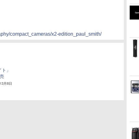
raphy/compact_cameras/x2-edition_paul_smith/
イト」
発売
3年3月8日