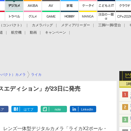
（コンパクト）
カメラバッグ
メディア/リーダー
三脚/一脚/雲台
道
航空機
動画
キャンペーン
ンパクト）カメラ
ライカ
1
スエディション」が23日に発売
ェア
はてブ
note
LinkedIn
、レンズ一体型デジタルカメラ「ライカX2ポール・