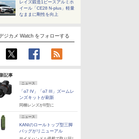
レイズ鍛造1ピースアルミホ
イール「CE28 N-plus」軽量
なままに剛性を向上
デジカメ Watch をフォローする
新記事
ニュース
「α7 IV」「α7 III」ズームレ
ンズキットが刷新
同梱レンズがII型に
ニュース
KANIのロールトップ型三脚
バッグがリニューアル
サイドハンドル搭載で取り回し