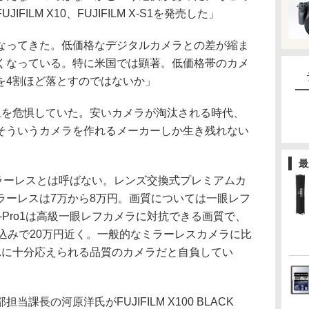
UJIFILM X10、FUJIFILM X-S1を発売した」
なってきた。低価格なデジタルカメラとの差が縮ま
くなっている。特に米国では顕著。低価格帯のカメ
を4割ほど落とすのではないか」
上を危惧していた。安いカメラが淘汰される時代、
そういうカメラを作れるメーカーしか生き残れない
最
あえてミラーレスとは呼ばない。レンズ交換式プレミアムカ
ラーレスは7万から8万円。画質については一眼レフ
 X-Pro1は高級一眼レフカメラに対抗できる画質で、
込みで20万円近く。一般的なミラーレスカメラに比
れに十分応えられる品質のカメラだと自負してい
長の河原洋氏がFUJIFILM X100 BLACK