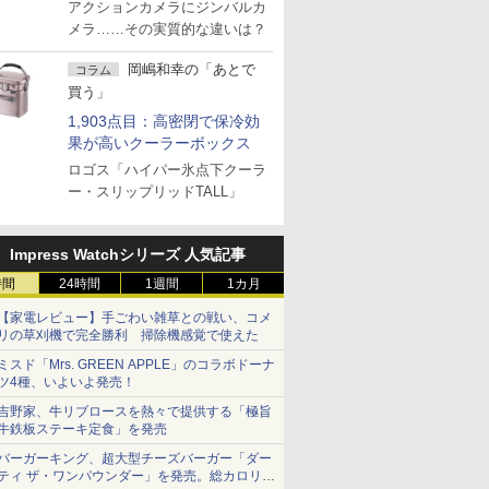
アクションカメラにジンバルカ
メラ……その実質的な違いは？
岡嶋和幸の「あとで
コラム
買う」
1,903点目：高密閉で保冷効
果が高いクーラーボックス
ロゴス「ハイパー氷点下クーラ
ー・スリップリッドTALL」
Impress Watchシリーズ 人気記事
時間
24時間
1週間
1カ月
【家電レビュー】手ごわい雑草との戦い、コメ
リの草刈機で完全勝利 掃除機感覚で使えた
ミスド「Mrs. GREEN APPLE」のコラボドーナ
ツ4種、いよいよ発売！
吉野家、牛リブロースを熱々で提供する「極旨
牛鉄板ステーキ定食」を発売
バーガーキング、超大型チーズバーガー「ダー
ティ ザ・ワンパウンダー」を発売。総カロリー