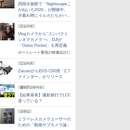
四国水族館で「Nightscapeこ
がねいろ2026」が開催中。
夕暮れ時にイルカたちがパフ
ォーマンスを繰り広げる
ニュース
Vlogカメラから“コンパクト
シネマカメラ”へ…DJIが
「Osmo Pocket」を再定義
ポートレート重視の映像設計に
ニュース
ZacutoからEOS C50用「Zフ
ァインダー」がリリース
週刊アンケート
【結果発表】撮影旅行でLCC
使っている？
コラム
ミラーレスカメラユーザーの
ための「動画サブカメラ論」