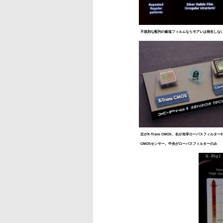
不規則な配列の銀塩フィルムならモアレは発生しな
左がX-Trans CMOS、右が光学ローパスフィルタ
CMOSセンサー。中央がローパスフィルターのみ