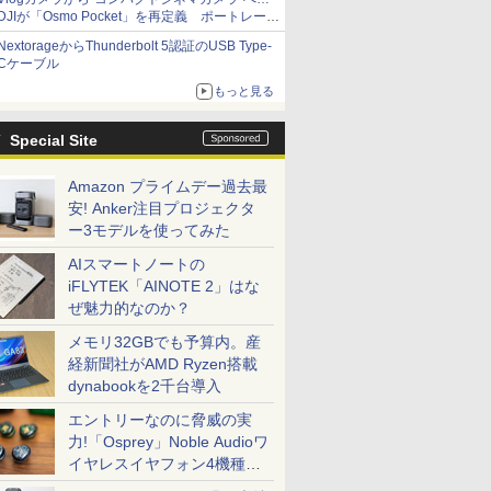
DJIが「Osmo Pocket」を再定義 ポートレート
重視の映像設計に
NextorageからThunderbolt 5認証のUSB Type-
Cケーブル
もっと見る
Special Site
Amazon プライムデー過去最
安! Anker注目プロジェクタ
ー3モデルを使ってみた
AIスマートノートの
iFLYTEK「AINOTE 2」はな
ぜ魅力的なのか？
メモリ32GBでも予算内。産
経新聞社がAMD Ryzen搭載
dynabookを2千台導入
エントリーなのに脅威の実
力!「Osprey」Noble Audioワ
イヤレスイヤフォン4機種を
一気に聴く