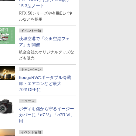
15.3型ノート
RTX 50シリーズや有機ELパネ
ルなどを採用
イベント告知
茨城空港で「羽田空港フェ
ア」が開催
航空会社のオリジナルグッズな
ども販売
キャンペーン
BougeRVのポータブル冷蔵
庫・エアコンなど最大
70％OFFに
ニュース
ボディを傷から守るイージー
カバーに「α7 V」「α7R VI」
用
イベント告知