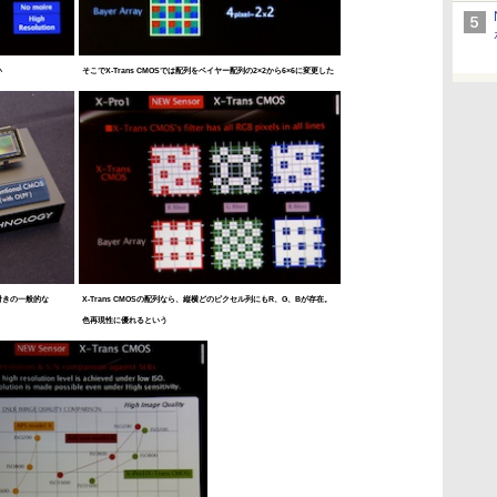
い
そこでX-Trans CMOSでは配列をベイヤー配列の2×2から6×6に変更した
ー付きの一般的な
X-Trans CMOSの配列なら、縦横どのピクセル列にもR、G、Bが存在。
色再現性に優れるという