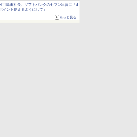
約1656kcal、総重量約527g！
NTT島田社長、ソフトバンクのセブン出資に「d
ポイント使えるようにして」
もっと見る