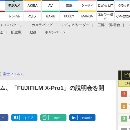
（コンパクト）
カメラバッグ
メディア/リーダー
三脚/一脚/雲台
道
航空機
動画
キャンペーン
富士フイルム
1
、「FUJIFILM X-Pro1」の説明会を開
ェア
はてブ
note
LinkedIn