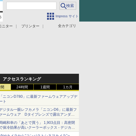
Impress サイト
全カテゴリ
モニター
プリンター
アクセスランキング
時間
24時間
1週間
1カ月
「ニコンD780」に最新ファームウェアアップデ
ート
デジタル一眼レフカメラ「ニコンD6」に最新フ
ァームウェア Dタイプレンズで露出アンダー
になる現象の修正など
岡嶋和幸の「あとで買う」 1,903点目：高密閉
で保冷効果が高いクーラーボックス - デジカメ
Watch
Vlogカメラから“コンパクトシネマカメラ”へ…