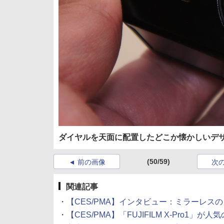
ダイヤルを天面に配置したどこか懐かしいデ
(50/59)
前の画像
次
関連記事
・
【CES/PMA】インタビュー：ミラーレスの「
・
【CES/PMA】「FUJIFILM X-Pro1」が人