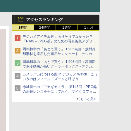
アクセスランキング
1時間
24時間
1週間
1カ月
デジカメアイテム丼：ありそうでなかった？
「RAW＋JPEG派」のための写真編集アプリ
カメラデフォルトのJPEGを大切にする
岡嶋和幸の「あとで買う」 1,905点目：放射冷
「Filmator」
却素材を採用した車用サンシェード - デジカメ
Watch
岡嶋和幸の「あとで買う」 1,903点目：高密閉
で保冷効果が高いクーラーボックス - デジカメ
Watch
カメラバカにつける薬 in デジカメ Watch：こう
いうのはフィールドズームと呼ぼう
赤城耕一の「アカギカメラ」 第146回：PRO銘
の魚眼レンズを手にして思う、マイクロフォー
サーズへの期待と可能性
もっと見る