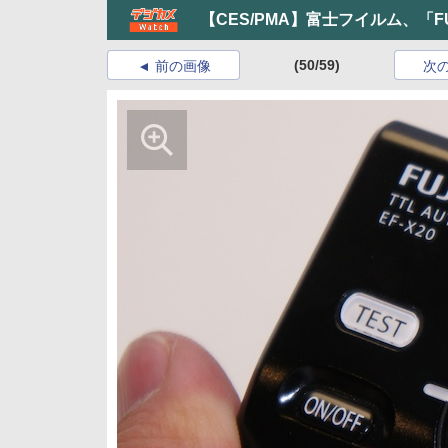
【CES/PMA】富士フイルム、「FUJ
(50/59)
前の画像
次