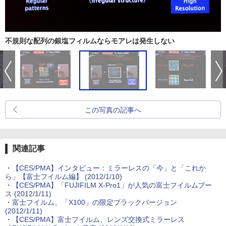
不規則な配列の銀塩フィルムならモアレは発生しない
この写真の記事へ
関連記事
・
【CES/PMA】インタビュー：ミラーレスの「今」と「これか
ら」【富士フイルム編】 (2012/1/10)
・
【CES/PMA】「FUJIFILM X-Pro1」が人気の富士フイルムブー
ス (2012/1/11)
・
富士フイルム、「X100」の限定ブラックバージョン
(2012/1/11)
・
【CES/PMA】富士フイルム、レンズ交換式ミラーレス