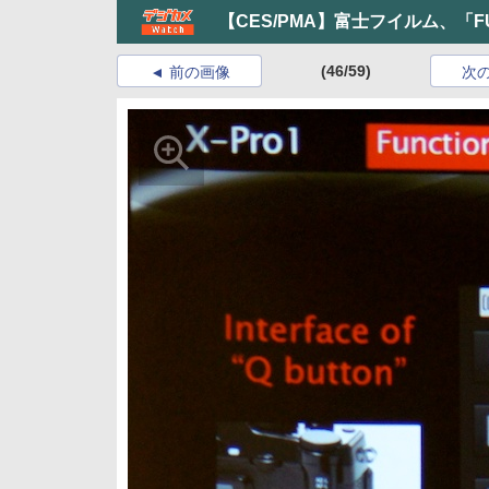
【CES/PMA】富士フイルム、「FUJ
(46/59)
前の画像
次