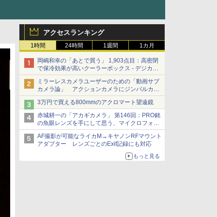
アクセスランキング
1時間
24時間
1週間
1カ月
岡嶋和幸の「あとで買う」 1,903点目：高密閉
で保冷効果が高いクーラーボックス - デジカメ
Watch
ミラーレスカメラユーザーのための「動画サブ
カメラ論」 アクションカメラにジンバルカメ
ラ……その実質的な違いは？
3万円で買える800mmのアクロマート望遠鏡
赤城耕一の「アカギカメラ」 第146回：PRO銘
の魚眼レンズを手にして思う、マイクロフォー
サーズへの期待と可能性
AF撮影が可能なライカM→キヤノンRFマウント
アダプター レンズごとのExif記録にも対応
もっと見る