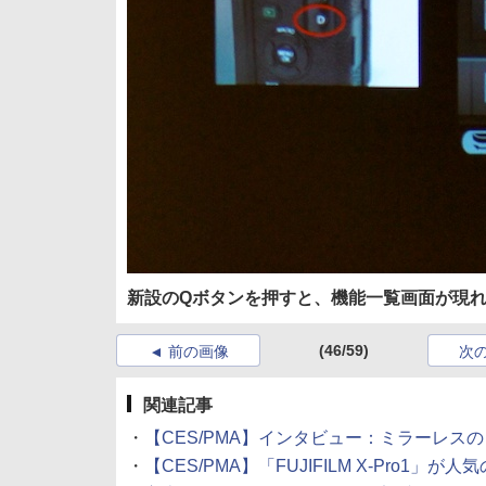
新設のQボタンを押すと、機能一覧画面が現
(46/59)
前の画像
次
関連記事
・
【CES/PMA】インタビュー：ミラーレスの「
・
【CES/PMA】「FUJIFILM X-Pro1」が人