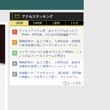
アクセスランキング
1時間
24時間
1週間
1カ月
デジカメアイテム丼：ありそうでなかった？
「RAW＋JPEG派」のための写真編集アプリ
カメラデフォルトのJPEGを大切にする
岡嶋和幸の「あとで買う」 1,903点目：高密閉
「Filmator」
で保冷効果が高いクーラーボックス - デジカメ
Watch
カメラバカにつける薬 in デジカメ Watch：こう
いうのはフィールドズームと呼ぼう
岡嶋和幸の「あとで買う」 1,905点目：放射冷
却素材を採用した車用サンシェード - デジカメ
Watch
赤城耕一の「アカギカメラ」 第146回：PRO銘
の魚眼レンズを手にして思う、マイクロフォー
サーズへの期待と可能性
もっと見る