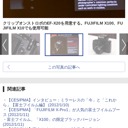
クリップオンストロボのEF-X20を用意する。FUJIFILM X100、FU
JIFILM X10でも使用可能
この写真の記事へ
関連記事
・
【CES/PMA】インタビュー：ミラーレスの「今」と「これか
ら」【富士フイルム編】 (2012/1/10)
・
【CES/PMA】「FUJIFILM X-Pro1」が人気の富士フイルムブー
ス (2012/1/11)
・
富士フイルム、「X100」の限定ブラックバージョン
(2012/1/11)