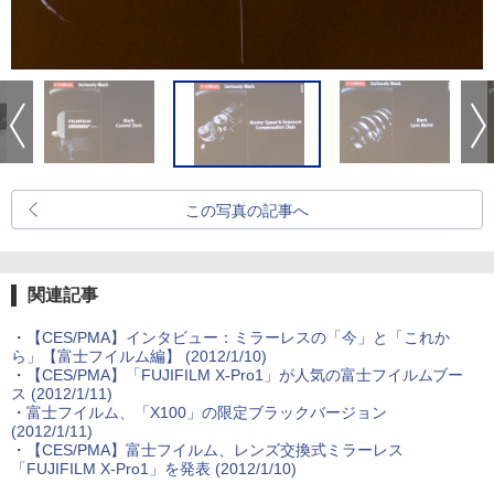
この写真の記事へ
関連記事
・
【CES/PMA】インタビュー：ミラーレスの「今」と「これか
ら」【富士フイルム編】 (2012/1/10)
・
【CES/PMA】「FUJIFILM X-Pro1」が人気の富士フイルムブー
ス (2012/1/11)
・
富士フイルム、「X100」の限定ブラックバージョン
(2012/1/11)
・
【CES/PMA】富士フイルム、レンズ交換式ミラーレス
「FUJIFILM X-Pro1」を発表 (2012/1/10)