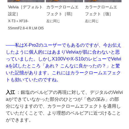
Velvia［デフォルト
カラークロームエ
カラークロームエ
設定］
フェクト［弱］
フェクト［強］
X-T3＋XF18-
左に同じ
左に同じ
55mmF2.8-4 R LM OIS
——私はX-Pro2のユーザーでもあるのですが、今お伝え
したように個人的にはあまりVelviaが肌に合わないと思
っていました。しかしX100VやX-S10のレビューでVelvi
aを試したところ「あれ？ こんなに良かったの？」と驚
いた記憶があります。これにはカラークロームエフェク
トも効いていたのですね。
入江
：銀塩のベルビアの再現に対して、デジタルのVelvi
aができていなかった部分のひとつが「色の深み」の部
分になりますので、カラークロームエフェクトを適用し
ていただくことで、より理想のベルビアに近づけること
ができます。