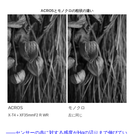
ACROSとモノクロの粒状の違い
ACROS
モノクロ
X-T4＋XF35mmF2 R WR
左に同じ
——センサーの赤に対する感度がHαの辺りまで伸びてい