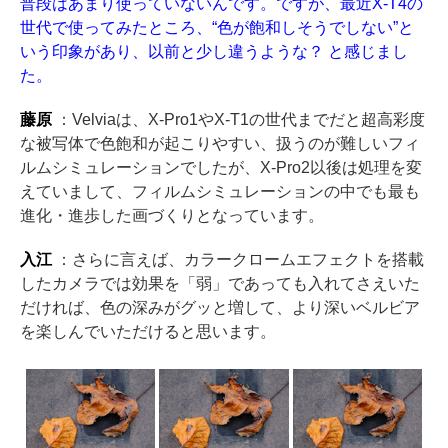
普段はあまり使っていないんです。ですが、最近X-T4の
世代で使ってみたところ、“色が飽和しそうでしない”と
いう印象があり、以前と少し違うような？ と感じまし
た。
藤原
：Velviaは、X-Pro1やX-T1の世代までだと超高彩度
な被写体で色飽和が起こりやすい、扱うのが難しいフィ
ルムシミュレーションでしたが、X-Pro2以後は処理を変
えていまして、フィルムシミュレーションの中でも最も
進化・進歩した画づくりとなっています。
入江
：さらに言えば、カラークロームエフェクトを搭載
したカメラでは効果を「弱」であっても入れてさえいた
だければ、色の深みがグッと増して、より深いベルビア
を楽しんでいただけると思います。