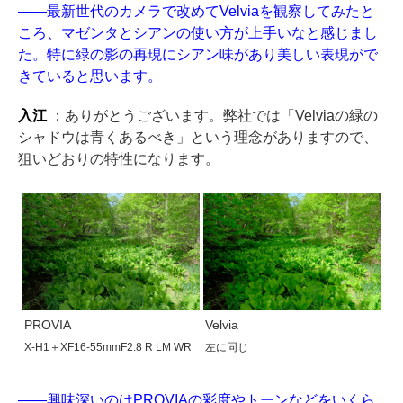
——最新世代のカメラで改めてVelviaを観察してみたと
ころ、マゼンタとシアンの使い方が上手いなと感じまし
た。特に緑の影の再現にシアン味があり美しい表現がで
きていると思います。
入江
：ありがとうございます。弊社では「Velviaの緑の
シャドウは青くあるべき」という理念がありますので、
狙いどおりの特性になります。
PROVIA
Velvia
X-H1＋XF16-55mmF2.8 R LM WR
左に同じ
——興味深いのはPROVIAの彩度やトーンなどをいくら