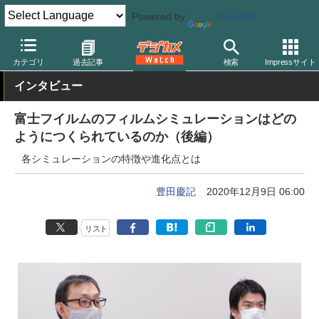
Powered by
Translate
デジカメ Watch
カメラ
ミラーレスカメラ
富士フイルム
カテゴリ
過去記事
検索
Impressサイト
インタビュー
富士フイルムのフィルムシミュレーションはどの
ようにつくられているのか（後編）
各シミュレーションの特徴や進化点とは
豊田慶記
2020年12月9日 06:00
リスト