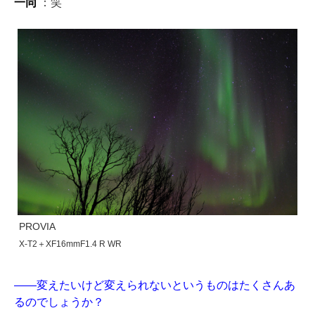
一同
：笑
PROVIA
X-T2＋XF16mmF1.4 R WR
——変えたいけど変えられないというものはたくさんあ
るのでしょうか？