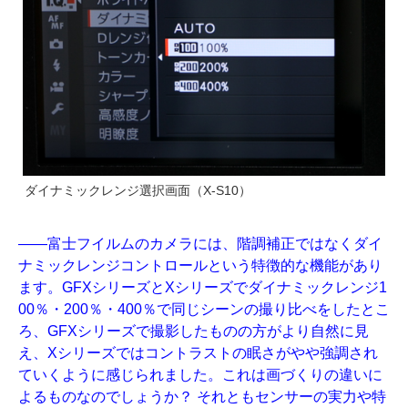
ダイナミックレンジ選択画面（X-S10）
——富士フイルムのカメラには、階調補正ではなくダイ
ナミックレンジコントロールという特徴的な機能があり
ます。GFXシリーズとXシリーズでダイナミックレンジ1
00％・200％・400％で同じシーンの撮り比べをしたとこ
ろ、GFXシリーズで撮影したものの方がより自然に見
え、Xシリーズではコントラストの眠さがやや強調され
ていくように感じられました。これは画づくりの違いに
よるものなのでしょうか？ それともセンサーの実力や特