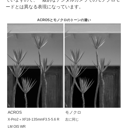
ードとは異なる表現になっています。
ACROSとモノクロのトーンの違い
ACROS
モノクロ
X-Pro2＋XF18-135mmF3.5-5.6 R
左に同じ
LM OIS WR