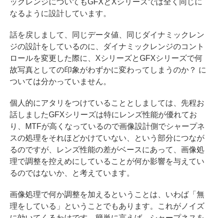
ックレンジについてもGFXとXシリーズでは全く同じに
なるように設計しています。
話を戻しまして、同じデータ値、同じダイナミックレン
ジの設計をしているのに、ダイナミックレンジのコント
ロールを変更した際に、XシリーズとGFXシリーズで何
故写真としての印象がわずかに変わってしまうのか？ に
ついては分かっていません。
個人的にアタリをつけていることとしましては、先程お
話しましたGFXシリーズは特にレンズ性能が優れてお
り、MTFが高くなっているので画像設計側でシャープネ
スの処理をそれほどかけていない、という部分につなが
るのですが、レンズ性能の差がベースにあって、画像処
理で調整を控えめにしていることが何か影響を与えてい
るのではないか、と考えています。
画像処理で何か調整を加えるということは、いわば「無
理をしている」ということでもあります。これがノイズ
に効いてくるわけです。簡単に言えば、シャープネスを