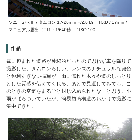
ソニーα7R III / タムロン 17-28mm F/2.8 Di III RXD / 17mm /
マニュアル露出（F11・1/640秒） / ISO 100
作品
霧に包まれた道路が神秘的だったので思わず車を降りて
撮影した。タムロンらしい、レンズのナチュラルな発色
と鋭利すぎない描写が、雨に濡れた木々や道のしっとり
とした質感を伝えてくれる。あとで見返してみても、こ
のときの空気をまるごと封じ込められたな、と思う。小
雨がぱらついていたが、簡易防滴構造のおかげで撮影に
集中できた。