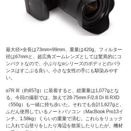
最大径×全長は73mm×99mm、重量は420g、フィルター
径は67mmと、超広角ズームレンズとしては驚異的にコ
ンパクトなので、小ぶりなαシリーズのボディとのバラ
ンスはすこぶる良い。小さな女性の手にも馴染みやす
い。
α7R III（約657g）に装着すると、総重量は1,077gとな
る。今回の撮影では、加えて28-75mm F/2.8 Di III RXD
（550g）も一緒に持ち歩いた。それでも合計1,627gと、
ふだん使用しているノートパソコン（MacBook Pro13イ
ンチ、1.58kg）くらいの重量で済む。これらをリュック
に入れて山登りをしたり海辺を散策したりしたが、機材