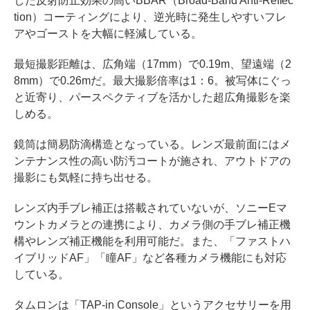
した反射防止効果の高いBBAR（Broad-Band Anti-Reflec
tion）コーティングにより、逆光時に発生しやすいフレ
アやゴーストを大幅に軽減している。
最短撮影距離は、広角端（17mm）で0.19m、望遠端（2
8mm）で0.26mだ。最大撮影倍率は1：6。被写体にぐっ
と近寄り、パースペクティブを活かした超広角撮影を楽
しめる。
鏡筒は簡易防滴構造となっている。レンズ最前面にはメ
ンテナンス性の高い防汚コートが施され、アウトドアの
撮影にも気軽に持ち出せる。
レンズ内手ブレ補正は搭載されていないが、ソニーEマ
ウントカメラとの連携により、カメラ側の手ブレ補正機
構やレンズ補正機能を利用可能だ。また、「ファストハ
イブリッドAF」「瞳AF」など各種カメラ機能にも対応
している。
タムロンは「TAP-in Console」というアクセサリーを用