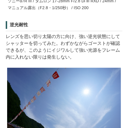
ソニーα7R III / タムロン 17-28mm F/2.8 Di III RXD / 24mm /
マニュアル露出（F2.8・1/250秒） / ISO 200
逆光耐性
レンズを思い切り太陽の方に向け、強い逆光状態にして
シャッターを切ってみた。わずかながらゴーストが確認
できるが、このようにイジワルして強い光源をフレーム
内に入れない限りは発生しない。