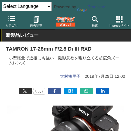
Powered by
Translate
デジカメ Watch
レンズ
交換レンズ
タムロン
カテゴリ
過去記事
検索
Impressサイト
新製品レビュー
TAMRON 17-28mm F/2.8 Di III RXD
小型軽量で近接にも強い 撮影意欲を駆り立てる超広角ズー
ムレンズ
大村祐里子
2019年7月29日 12:00
リスト