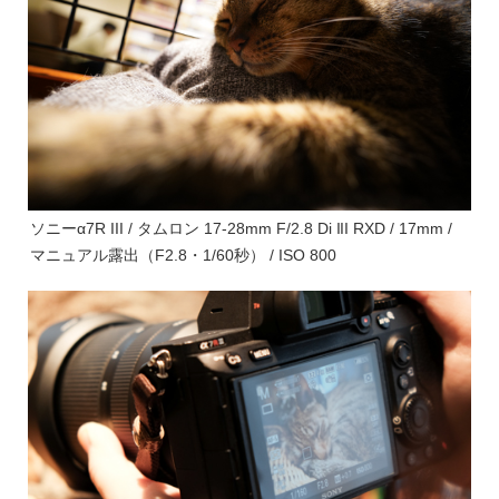
ソニーα7R III / タムロン 17-28mm F/2.8 Di III RXD / 17mm /
マニュアル露出（F2.8・1/60秒） / ISO 800