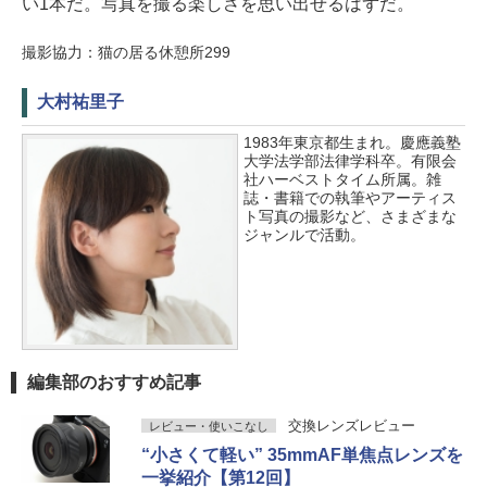
い1本だ。写真を撮る楽しさを思い出せるはずだ。
撮影協力：猫の居る休憩所299
大村祐里子
1983年東京都生まれ。慶應義塾
大学法学部法律学科卒。有限会
社ハーベストタイム所属。雑
誌・書籍での執筆やアーティス
ト写真の撮影など、さまざまな
ジャンルで活動。
編集部のおすすめ記事
交換レンズレビュー
レビュー・使いこなし
“小さくて軽い” 35mmAF単焦点レンズを
一挙紹介【第12回】