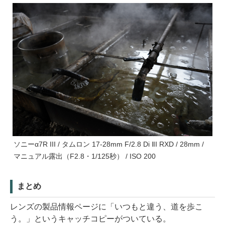
ソニーα7R III / タムロン 17-28mm F/2.8 Di III RXD / 28mm /
マニュアル露出（F2.8・1/125秒） / ISO 200
まとめ
レンズの製品情報ページに「いつもと違う、道を歩こ
う。」というキャッチコピーがついている。