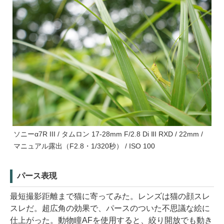
ソニーα7R III / タムロン 17-28mm F/2.8 Di III RXD / 22mm /
マニュアル露出（F2.8・1/320秒） / ISO 100
パース表現
最短撮影距離まで猫に寄ってみた。レンズは猫の顔スレ
スレだ。超広角の効果で、パースのついた不思議な絵に
仕上がった。動物瞳AFを使用すると、絞り開放でも動き