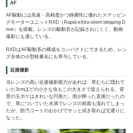
AF
AF駆動には高速・高精度かつ静粛性に優れたステッピン
グモーターユニットRXD（Rapid eXtra-silent stepping D
rive）を搭載。レンズの駆動音が記録されにくく、動画
撮影にも適している。
RXDはAF駆動系の構成をコンパクトにできるため、レン
ズ全体の小型軽量化にも寄与している。
近接撮影
当レンズの高い近接撮影能力があれば、草むらに隠れて
いた3cmほどの小さな虫もこの大きさで捉えられる。背
景の玉ボケはきれいな円形だ。雨が降った直後だったの
で、草についていた水滴でレンズの前面も濡れてしまっ
たが、防汚コートのおかげでサッと拭き取れば元通りに
なった。