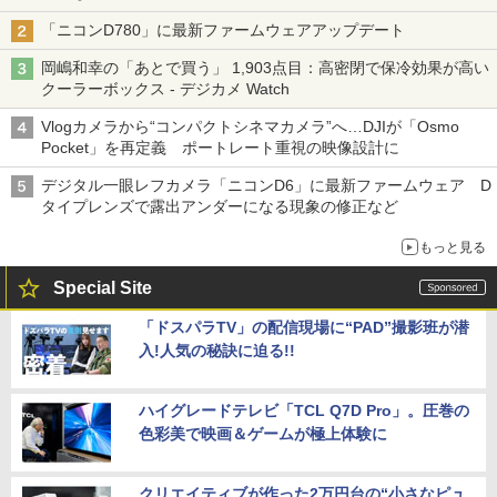
「ニコンD780」に最新ファームウェアアップデート
岡嶋和幸の「あとで買う」 1,903点目：高密閉で保冷効果が高い
クーラーボックス - デジカメ Watch
Vlogカメラから“コンパクトシネマカメラ”へ…DJIが「Osmo
Pocket」を再定義 ポートレート重視の映像設計に
デジタル一眼レフカメラ「ニコンD6」に最新ファームウェア D
タイプレンズで露出アンダーになる現象の修正など
もっと見る
Special Site
「ドスパラTV」の配信現場に“PAD”撮影班が潜
入!人気の秘訣に迫る!!
ハイグレードテレビ「TCL Q7D Pro」。圧巻の
色彩美で映画＆ゲームが極上体験に
クリエイティブが作った2万円台の“小さなピュ