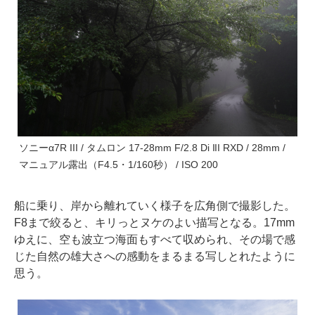
ソニーα7R III / タムロン 17-28mm F/2.8 Di III RXD / 28mm /
マニュアル露出（F4.5・1/160秒） / ISO 200
船に乗り、岸から離れていく様子を広角側で撮影した。
F8まで絞ると、キリっとヌケのよい描写となる。17mm
ゆえに、空も波立つ海面もすべて収められ、その場で感
じた自然の雄大さへの感動をまるまる写しとれたように
思う。