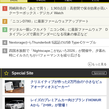
1時間
24時間
1週間
1カ月
岡嶋和幸の「あとで買う」 1,903点目：高密閉で保冷効果が高い
クーラーボックス - デジカメ Watch
「ニコンD780」に最新ファームウェアアップデート
デジタル一眼レフカメラ「ニコンD6」に最新ファームウェア D
タイプレンズで露出アンダーになる現象の修正など
NextorageからThunderbolt 5認証のUSB Type-Cケーブル
四国水族館で「Nightscapeこがねいろ2026」が開催中。夕暮れ
時にイルカたちがパフォーマンスを繰り広げる
もっと見る
Special Site
クリエイティブが作った2万円台の“小さなピュ
アオーディオスピーカー”
レイズのプレミアムカー向けブランドHOMUR
Aから「2×9R」が登場！