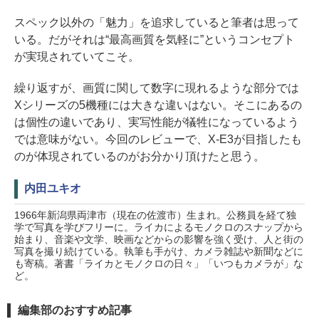
スペック以外の「魅力」を追求していると筆者は思って
いる。だがそれは“最高画質を気軽に”というコンセプト
が実現されていてこそ。
繰り返すが、画質に関して数字に現れるような部分では
Xシリーズの5機種には大きな違いはない。そこにあるの
は個性の違いであり、実写性能が犠牲になっているよう
では意味がない。今回のレビューで、X-E3が目指したも
のが体現されているのがお分かり頂けたと思う。
内田ユキオ
1966年新潟県両津市（現在の佐渡市）生まれ。公務員を経て独
学で写真を学びフリーに。ライカによるモノクロのスナップから
始まり、音楽や文学、映画などからの影響を強く受け、人と街の
写真を撮り続けている。執筆も手がけ、カメラ雑誌や新聞などに
も寄稿。著書「ライカとモノクロの日々」「いつもカメラが」な
ど。
編集部のおすすめ記事