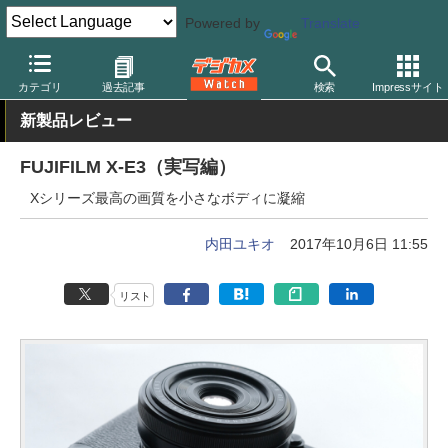
Powered by
Translate
デジカメ Watch
カメラ
ミラーレスカメラ
富士フイルム
カテゴリ
過去記事
検索
Impressサイト
新製品レビュー
FUJIFILM X-E3（実写編）
Xシリーズ最高の画質を小さなボディに凝縮
内田ユキオ
2017年10月6日 11:55
リスト