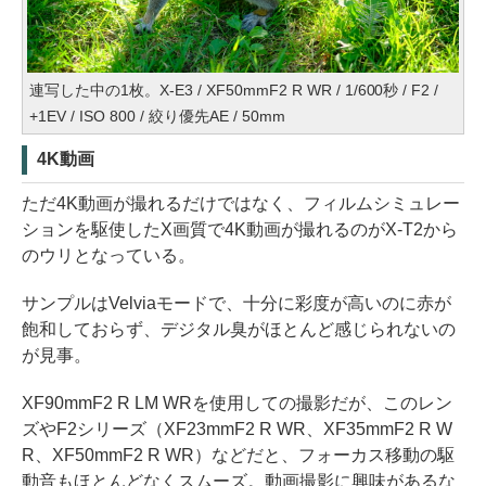
連写した中の1枚。X-E3 / XF50mmF2 R WR / 1/600秒 / F2 /
+1EV / ISO 800 / 絞り優先AE / 50mm
4K動画
ただ4K動画が撮れるだけではなく、フィルムシミュレー
ションを駆使したX画質で4K動画が撮れるのがX-T2から
のウリとなっている。
サンプルはVelviaモードで、十分に彩度が高いのに赤が
飽和しておらず、デジタル臭がほとんど感じられないの
が見事。
XF90mmF2 R LM WRを使用しての撮影だが、このレン
ズやF2シリーズ（XF23mmF2 R WR、XF35mmF2 R W
R、XF50mmF2 R WR）などだと、フォーカス移動の駆
動音もほとんどなくスムーズ。動画撮影に興味があるな