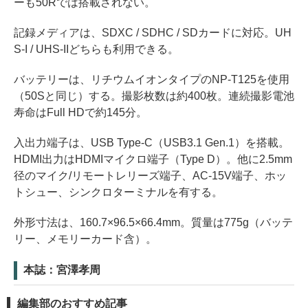
ーも50Rでは搭載されない。
記録メディアは、SDXC / SDHC / SDカードに対応。UH
S-I / UHS-IIどちらも利用できる。
バッテリーは、リチウムイオンタイプのNP-T125を使用
（50Sと同じ）する。撮影枚数は約400枚。連続撮影電池
寿命はFull HDで約145分。
入出力端子は、USB Type-C（USB3.1 Gen.1）を搭載。
HDMI出力はHDMIマイクロ端子（Type D）。他に2.5mm
径のマイク/リモートレリーズ端子、AC-15V端子、ホッ
トシュー、シンクロターミナルを有する。
外形寸法は、160.7×96.5×66.4mm。質量は775g（バッテ
リー、メモリーカード含）。
本誌：宮澤孝周
編集部のおすすめ記事