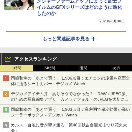
メジャーファームアップによって富士フ
イルムのGFXシリーズはどのように進化
したのか
2020年6月30日
もっと関連記事を見る
アクセスランキング
1時間
24時間
1週間
1カ月
岡嶋和幸の「あとで買う」 1,906点目：エアコンの冷風を座面全
体に送るシートカバー - デジカメ Watch
デジカメアイテム丼：ありそうでなかった？「RAW＋JPEG派」
のための写真編集アプリ カメラデフォルトのJPEGを大切にす
る「Filmator」
岡嶋和幸の「あとで買う」 1,903点目：高密閉で保冷効果が高い
クーラーボックス - デジカメ Watch
カルスト台地に音が響き渡る「第48回秋吉台観光まつり花火大
会」