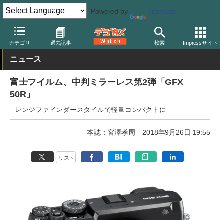
Powered by
Translate
デジカメ Watch
カメラ
ミラーレスカメラ
富士フイルム
カテゴリ
過去記事
検索
Impressサイト
ニュース
富士フイルム、中判ミラーレス第2弾「GFX
50R」
レンジファインダースタイルで軽量コンパクトに
本誌：宮澤孝周
2018年9月26日 19:55
リスト