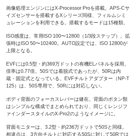
画像処理エンジンにはX-Processor Proを搭載。APS-Cサ
イズセンサーを搭載するXシリーズ同様、フィルムシミ
ュレーションを利用できる。搭載するモードは15種類。
ISO感度は、常用ISO 100〜12800（1/3段ステップ）。拡
張時はISO 50〜102400。AUTO設定では、ISO 12800が
上限となる。
EVFには0.5型・約369万ドットの有機ELパネルを採用。
倍率は0.77倍。50Sでは着脱式であったが、50Rは内
蔵・固定式となっている。EVFチルトアダプター（NP-T
125）は、50S専用で、50Rには対応しない。
ボディ背面のフォーカスレバーは健在。背面のボタン類
はシンプルな構成でまとめられており、同じくレンジフ
ァインダースタイルのX-Pro2のようなイメージに。
背面モニターは、3.2型・約236万ドットで50Sと同様。
相違点は、3方向チルトに対応する50Sに対して50Rでは