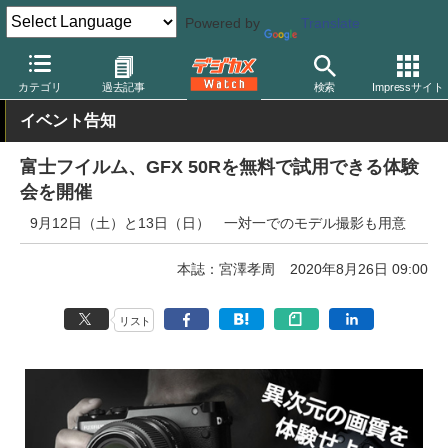
Powered by
Translate
デジカメ Watch
カメラ
ミラーレスカメラ
富士フイルム
カテゴリ
過去記事
検索
Impressサイト
イベント告知
富士フイルム、GFX 50Rを無料で試用できる体験
会を開催
9月12日（土）と13日（日） 一対一でのモデル撮影も用意
本誌：宮澤孝周
2020年8月26日 09:00
リスト