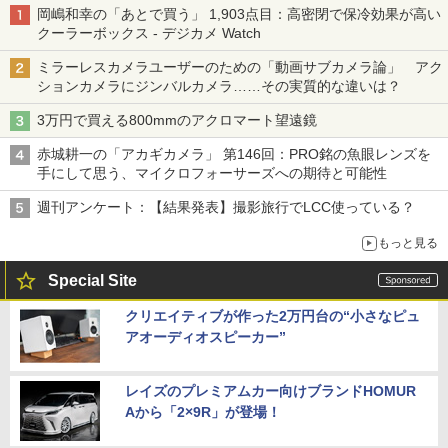
岡嶋和幸の「あとで買う」 1,903点目：高密閉で保冷効果が高い
クーラーボックス - デジカメ Watch
ミラーレスカメラユーザーのための「動画サブカメラ論」 アク
ションカメラにジンバルカメラ……その実質的な違いは？
3万円で買える800mmのアクロマート望遠鏡
赤城耕一の「アカギカメラ」 第146回：PRO銘の魚眼レンズを
手にして思う、マイクロフォーサーズへの期待と可能性
週刊アンケート：【結果発表】撮影旅行でLCC使っている？
もっと見る
Special Site
クリエイティブが作った2万円台の“小さなピュ
アオーディオスピーカー”
レイズのプレミアムカー向けブランドHOMUR
Aから「2×9R」が登場！