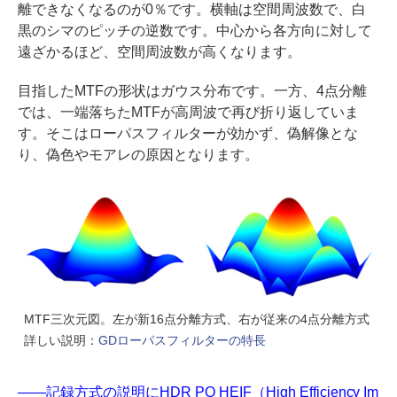
離できなくなるのが0％です。横軸は空間周波数で、白
黒のシマのピッチの逆数です。中心から各方向に対して
遠ざかるほど、空間周波数が高くなります。
目指したMTFの形状はガウス分布です。一方、4点分離
では、一端落ちたMTFが高周波で再び折り返していま
す。そこはローパスフィルターが効かず、偽解像とな
り、偽色やモアレの原因となります。
MTF三次元図。左が新16点分離方式、右が従来の4点分離方式
詳しい説明：
GDローパスフィルターの特長
――記録方式の説明にHDR PQ HEIF（High Efficiency Im