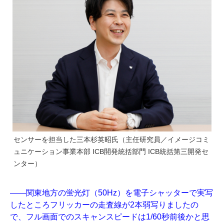
センサーを担当した三本杉英昭氏（主任研究員／イメージコミ
ュニケーション事業本部 ICB開発統括部門 ICB統括第三開発セ
ンター）
――関東地方の蛍光灯（50Hz）を電子シャッターで実写
したところフリッカーの走査線が2本弱写りましたの
で、フル画面でのスキャンスピードは1/60秒前後かと思