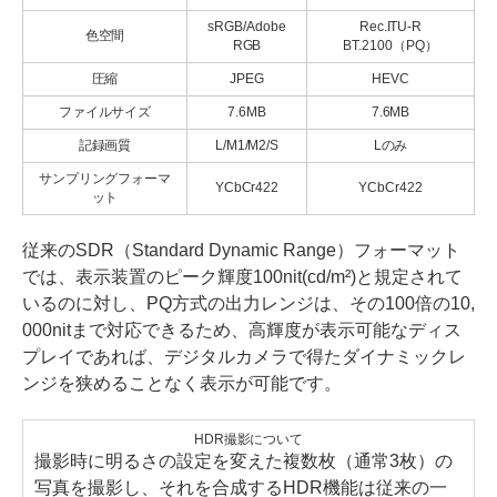
sRGB/Adobe
Rec.ITU-R
色空間
RGB
BT.2100（PQ）
圧縮
JPEG
HEVC
ファイルサイズ
7.6MB
7.6MB
記録画質
L/M1/M2/S
Lのみ
サンプリングフォーマ
YCbCr422
YCbCr422
ット
従来のSDR（Standard Dynamic Range）フォーマット
では、表示装置のピーク輝度100nit(cd/m²)と規定されて
いるのに対し、PQ方式の出力レンジは、その100倍の10,
000nitまで対応できるため、高輝度が表示可能なディス
プレイであれば、デジタルカメラで得たダイナミックレ
ンジを狭めることなく表示が可能です。
HDR撮影について
撮影時に明るさの設定を変えた複数枚（通常3枚）の
写真を撮影し、それを合成するHDR機能は従来の一