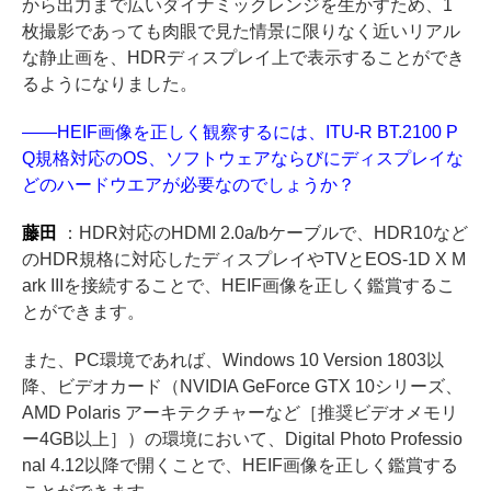
から出力まで広いダイナミックレンジを生かすため、1
枚撮影であっても肉眼で見た情景に限りなく近いリアル
な静止画を、HDRディスプレイ上で表示することができ
るようになりました。
――HEIF画像を正しく観察するには、ITU-R BT.2100 P
Q規格対応のOS、ソフトウェアならびにディスプレイな
どのハードウエアが必要なのでしょうか？
藤田
：HDR対応のHDMI 2.0a/bケーブルで、HDR10など
のHDR規格に対応したディスプレイやTVとEOS-1D X M
ark IIIを接続することで、HEIF画像を正しく鑑賞するこ
とができます。
また、PC環境であれば、Windows 10 Version 1803以
降、ビデオカード（NVIDIA GeForce GTX 10シリーズ、
AMD Polaris アーキテクチャーなど［推奨ビデオメモリ
ー4GB以上］）の環境において、Digital Photo Professio
nal 4.12以降で開くことで、HEIF画像を正しく鑑賞する