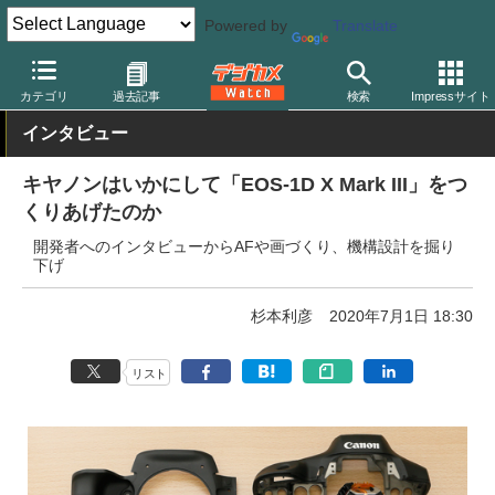
Powered by
Translate
デジカメ Watch
カメラ
一眼レフカメラ
キヤノン
カテゴリ
過去記事
検索
Impressサイト
インタビュー
キヤノンはいかにして「EOS-1D X Mark III」をつ
くりあげたのか
開発者へのインタビューからAFや画づくり、機構設計を掘り
下げ
杉本利彦
2020年7月1日 18:30
リスト