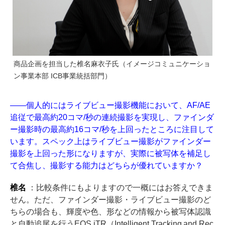
商品企画を担当した椎名麻衣子氏（イメージコミュニケーショ
ン事業本部 ICB事業統括部門）
――個人的にはライブビュー撮影機能において、AF/AE
追従で最高約20コマ/秒の連続撮影を実現し、ファインダ
ー撮影時の最高約16コマ/秒を上回ったところに注目して
います。スペック上はライブビュー撮影がファインダー
撮影を上回った形になりますが、実際に被写体を補足し
て合焦し、撮影する能力はどちらが優れていますか？
椎名
：比較条件にもよりますので一概にはお答えできま
せん。ただ、ファインダー撮影・ライブビュー撮影のど
ちらの場合も、輝度や色、形などの情報から被写体認識
と自動追尾を行うEOS iTR（Intelligent Tracking and Rec