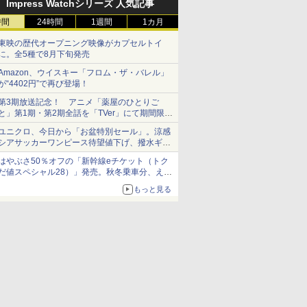
Impress Watchシリーズ 人気記事
時間
24時間
1週間
1カ月
東映の歴代オープニング映像がカプセルトイ
に。全5種で8月下旬発売
Amazon、ウイスキー「フロム・ザ・バレル」
が“4402円”で再び登場！
第3期放送記念！ アニメ「薬屋のひとりご
と」第1期・第2期全話を「TVer」にて期間限定
で順次無料配信開始
ユニクロ、今日から「お盆特別セール」。涼感
シアサッカーワンピース待望値下げ、撥水ギア
ショーツは1990円に
はやぶさ50％オフの「新幹線eチケット（トク
だ値スペシャル28）」発売。秋冬乗車分、えき
ねっと限定
もっと見る