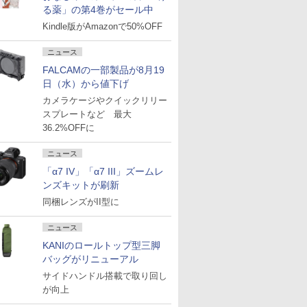
る薬」の第4巻がセール中
Kindle版がAmazonで50%OFF
ニュース
FALCAMの一部製品が8月19
日（水）から値下げ
カメラケージやクイックリリー
スプレートなど 最大
36.2%OFFに
ニュース
「α7 IV」「α7 III」ズームレ
ンズキットが刷新
同梱レンズがII型に
ニュース
KANIのロールトップ型三脚
バッグがリニューアル
サイドハンドル搭載で取り回し
が向上