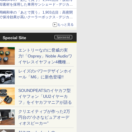
「Filmator」
却素材を採用した車用サンシェード - デジカメ
Watch
岡嶋和幸の「あとで買う」 1,903点目：高密閉
で保冷効果が高いクーラーボックス - デジカメ
Watch
もっと見る
Special Site
エントリーなのに脅威の実
力!「Osprey」Noble Audioワ
イヤレスイヤフォン4機種を
一気に聴く
レイズのパワーデザインホイ
ール「M6」に新色登場!!
SOUNDPEATSのイヤカフ型
イヤフォン「UU2イヤーカ
フ」をイヤカフマニアが語る
クリエイティブが作った2万
円台の“小さなピュアオーデ
ィオスピーカー”