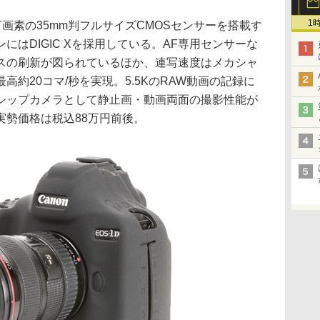
1
約2,010万画素の35mm判フルサイズCMOSセンサーを搭載す
にはDIGIC Xを採用している。AF専用センサーな
スの刷新が図られているほか、連写速度はメカシャ
約20コマ/秒を実現。5.5KのRAW動画の記録に
シップカメラとして静止画・動画両面の撮影性能が
実勢価格は税込88万円前後。