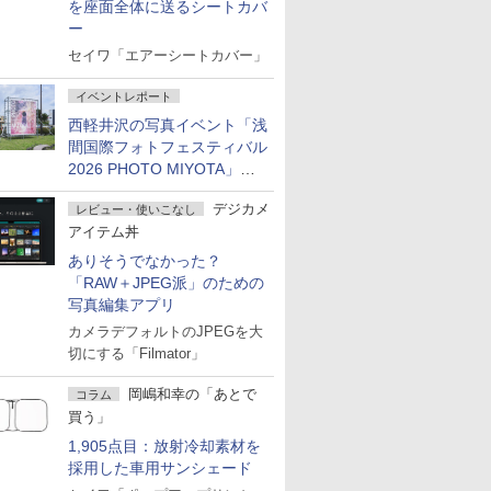
を座面全体に送るシートカバ
ー
セイワ「エアーシートカバー」
イベントレポート
西軽井沢の写真イベント「浅
間国際フォトフェスティバル
2026 PHOTO MIYOTA」が
開幕
デジカメ
レビュー・使いこなし
アイテム丼
ありそうでなかった？
「RAW＋JPEG派」のための
写真編集アプリ
カメラデフォルトのJPEGを大
切にする「Filmator」
岡嶋和幸の「あとで
コラム
買う」
1,905点目：放射冷却素材を
採用した車用サンシェード