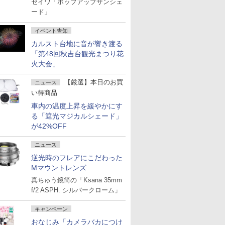
セイワ「ポップアップサンシェ
ード」
イベント告知
カルスト台地に音が響き渡る
「第48回秋吉台観光まつり花
火大会」
【厳選】本日のお買
ニュース
い得商品
車内の温度上昇を緩やかにす
る「遮光マジカルシェード」
が42%OFF
ニュース
逆光時のフレアにこだわった
Mマウントレンズ
真ちゅう鏡筒の「Ksana 35mm
f/2 ASPH. シルバークローム」
キャンペーン
おなじみ「カメラバカにつけ