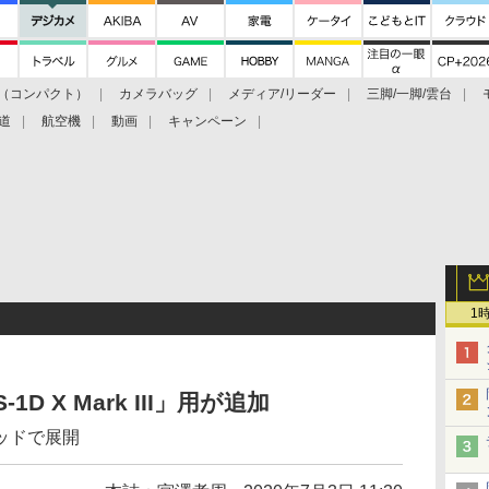
（コンパクト）
カメラバッグ
メディア/リーダー
三脚/一脚/雲台
道
航空機
動画
キャンペーン
1
D X Mark III」用が追加
ッドで展開