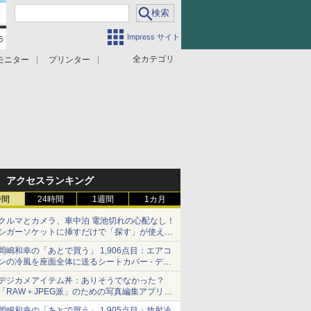
Impress サイト
全カテゴリ
モニター
プリンター
アクセスランキング
時間
24時間
1週間
1カ月
クルマとカメラ、車中泊 電池切れの心配なし！
シガーソケットに挿すだけで「探す」が使える
スマートタグ - デジカメ Watch
岡嶋和幸の「あとで買う」 1,906点目：エアコ
ンの冷風を座面全体に送るシートカバー - デジ
カメ Watch
デジカメアイテム丼：ありそうでなかった？
「RAW＋JPEG派」のための写真編集アプリ
カメラデフォルトのJPEGを大切にする
岡嶋和幸の「あとで買う」 1,905点目：放射冷