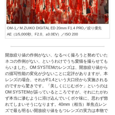
OM-1／M.ZUIKO DIGITAL ED 20mm F1.4 PRO／絞り優先
AE（1/5,000秒、F2.0、±0.0EV）／ISO 200
開放絞り値の作例がない、なるべく撮ろうと努めていた
ネコの作例がない、というわけでうち愛猫を撮らせても
らいました。OM SYSTEMのレンズは、開放絞り値から
の描写性能の変化が少ないことに定評がありますが、本
レンズの場合、それがF1.4という大口径から実施される
のですから驚きです。「美しくにじむボケ」というのは
OM SYSTEMが謳っているところですが、それにたがわ
ず本当に滲むように溶け込んでいくボケ味に、思わず惚
れてしまいそうになります。40mm（相当）単焦点レン
ズで最も明るい開放絞り値をもつレンズの実力は本物で