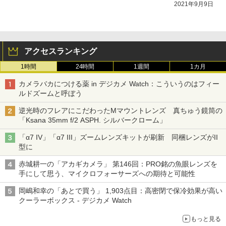
観が明らかに
2021年9月9日
アクセスランキング
1時間
24時間
1週間
1カ月
カメラバカにつける薬 in デジカメ Watch：こういうのはフィー
ルドズームと呼ぼう
逆光時のフレアにこだわったMマウントレンズ 真ちゅう鏡筒の
「Ksana 35mm f/2 ASPH. シルバークローム」
「α7 IV」「α7 III」ズームレンズキットが刷新 同梱レンズがII
型に
赤城耕一の「アカギカメラ」 第146回：PRO銘の魚眼レンズを
手にして思う、マイクロフォーサーズへの期待と可能性
岡嶋和幸の「あとで買う」 1,903点目：高密閉で保冷効果が高い
クーラーボックス - デジカメ Watch
もっと見る