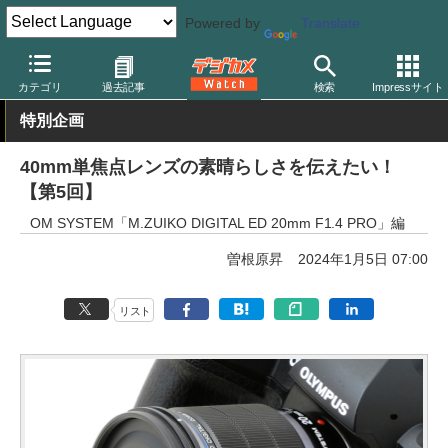
Powered by
Translate
デジカメ Watch
レンズ
交換レンズ
OMDS/オリンパス
カテゴリ
過去記事
検索
Impressサイト
特別企画
40mm単焦点レンズの素晴らしさを伝えたい！
【第5回】
OM SYSTEM「M.ZUIKO DIGITAL ED 20mm F1.4 PRO」編
曽根原昇
2024年1月5日 07:00
リスト