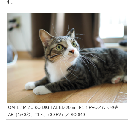
す。
OM-1／M.ZUIKO DIGITAL ED 20mm F1.4 PRO／絞り優先
AE（1/60秒、F1.4、±0.3EV）／ISO 640