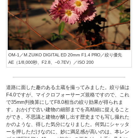
OM-1／M.ZUIKO DIGITAL ED 20mm F1.4 PRO／絞り優先
AE（1/8,000秒、F2.8、−0.7EV）／ISO 200
道路に面した趣のある土蔵を撮ってみました。絞り値は
F4.0ですが、マイクロフォーサーズ規格ですので、これ
で35mm判換算にしてF8.0相当の絞り効果が得られま
す。おかげで古い建物の細部までを高精細に捉えること
ができ、不思議と建物が醸し出す歴史までも写し撮れた
かのような、得した気分になりました。何気にシャッタ
ーを押しただけなのに、妙に満足感が高いのは、本レン