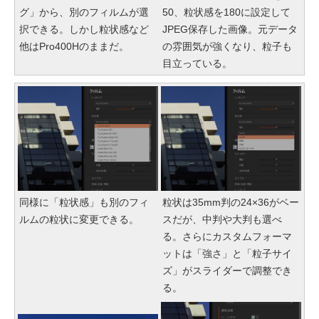
グ」から、別のフィルムが選
50、粒状感を180に設定して
択できる。しかし粒状感など
JPEG保存した画像。元データ
他はPro400Hのままだ。
の雰囲気が強くなり、粒子も
目立っている。
同様に「粒状感」も別のフィ
粒状は35mm判の24×36がベー
ルムの粒状に変更できる。
スだが、中判や大判も選べ
る。さらにカスタムフォーマ
ットは「強さ」と「粒子サイ
ズ」がスライダーで調整でき
る。