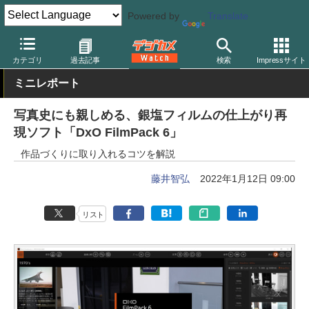
Powered by
Translate
デジカメ Watch
PC/モバイル関連
アプリ/ソフトウェア
DxO
カテゴリ
過去記事
検索
Impressサイト
ミニレポート
写真史にも親しめる、銀塩フィルムの仕上がり再
現ソフト「DxO FilmPack 6」
作品づくりに取り入れるコツを解説
藤井智弘
2022年1月12日 09:00
リスト