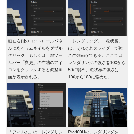
画面右側のコントロールパネ
「レンダリング」「粒状感」
ルにあるサムネイルをダブル
は、それぞれスライダーで強
クリック、もしくは上部ツー
さの調節ができる。ここでは
ルバー「変更」の右端のアイ
レンダリングの強さを100から
コンをクリックすると調整画
50に弱め、粒状感の強さは
面が表示される。
100から180に強めた。
「フィルム」の「レンダリン
Pro400Hのレンダリングを