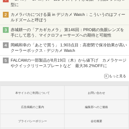
型に
カメラバカにつける薬 in デジカメ Watch：こういうのはフィー
ルドズームと呼ぼう
赤城耕一の「アカギカメラ」 第146回：PRO銘の魚眼レンズを
手にして思う、マイクロフォーサーズへの期待と可能性
岡嶋和幸の「あとで買う」 1,903点目：高密閉で保冷効果が高い
クーラーボックス - デジカメ Watch
FALCAMの一部製品が8月19日（木）から値下げ カメラケージ
やクイックリリースプレートなど 最大36.2%OFFに
もっと見る
本サイトのご利用について
お問い合わせ
広告掲載のご案内
編集部へのご連絡
プライバシーポリシー
会社概要