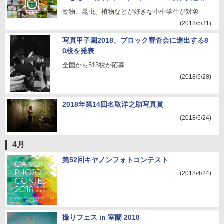
動物、昆虫、植物などが好きな小中学生が対象
(2018/5/31)
写真甲子園2018、ブロック審査会に進出する8
0校を発表
全国から513校が応募
(2018/5/28)
2018年第14回名取洋之助写真賞
(2018/5/24)
4月
第52回キヤノンフォトコンテスト
(2018/4/24)
撮りフェス in 室蘭 2018