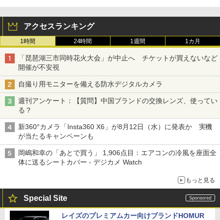
アクセスランキング
1時間
24時間
1週間
1カ月
「琵琶湖三市同時花火大会」が中止へ チケットが買えないなど
開催が不安視
自撮り用モニターを備える防水デジタルカメラ
週刊アンケート：【質問】中国ブランドの交換レンズ、使ってい
る？
新360°カメラ「Insta360 X6」が8月12日（水）に発表か 実機
が当たるキャンペーンも
岡嶋和幸の「あとで買う」 1,906点目：エアコンの冷風を座面全
体に送るシートカバー - デジカメ Watch
もっと見る
Special Site
レイズのプレミアムカー向けブランドHOMUR