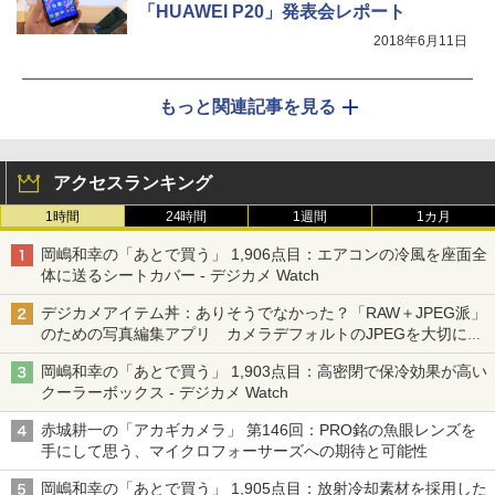
「HUAWEI P20」発表会レポート
2018年6月11日
もっと関連記事を見る
アクセスランキング
1時間
24時間
1週間
1カ月
岡嶋和幸の「あとで買う」 1,906点目：エアコンの冷風を座面全
体に送るシートカバー - デジカメ Watch
デジカメアイテム丼：ありそうでなかった？「RAW＋JPEG派」
のための写真編集アプリ カメラデフォルトのJPEGを大切にす
る「Filmator」
岡嶋和幸の「あとで買う」 1,903点目：高密閉で保冷効果が高い
クーラーボックス - デジカメ Watch
赤城耕一の「アカギカメラ」 第146回：PRO銘の魚眼レンズを
手にして思う、マイクロフォーサーズへの期待と可能性
岡嶋和幸の「あとで買う」 1,905点目：放射冷却素材を採用した