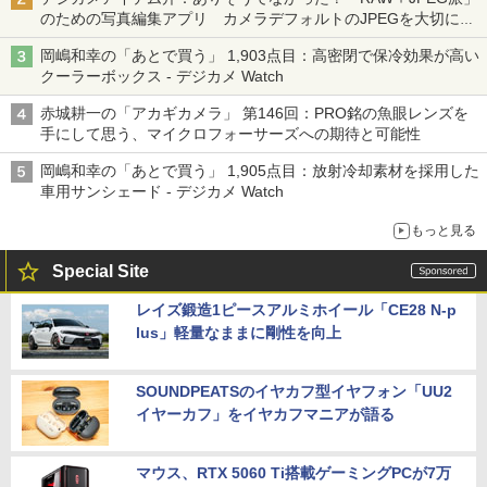
のための写真編集アプリ カメラデフォルトのJPEGを大切にす
る「Filmator」
岡嶋和幸の「あとで買う」 1,903点目：高密閉で保冷効果が高い
クーラーボックス - デジカメ Watch
赤城耕一の「アカギカメラ」 第146回：PRO銘の魚眼レンズを
手にして思う、マイクロフォーサーズへの期待と可能性
岡嶋和幸の「あとで買う」 1,905点目：放射冷却素材を採用した
車用サンシェード - デジカメ Watch
もっと見る
Special Site
レイズ鍛造1ピースアルミホイール「CE28 N-p
lus」軽量なままに剛性を向上
SOUNDPEATSのイヤカフ型イヤフォン「UU2
イヤーカフ」をイヤカフマニアが語る
マウス、RTX 5060 Ti搭載ゲーミングPCが7万