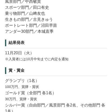
風景部門／中西敏貴
スポーツ部門／田口有史
乗り物部門／山﨑友也
生きもの部門／古見きゅう
ポートレート部門／沼田早苗
アンダー30部門／本城直季
結果発表
11月20日（火）
※入賞者には10月中旬までに内定を通知
賞・賞金
グランプリ（1名）
100万円、賞牌・賞状
ゴールド賞（全部門 各1名）
30万円、賞牌・賞状
シルバー賞（自由部門／風景部門 各2名、その他部門 各
1名）