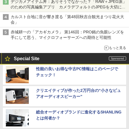
デジカメアイテム丼：ありそうでなかった？「RAW＋JPEG派」
のための写真編集アプリ カメラデフォルトのJPEGを大切にす
る「Filmator」
カルスト台地に音が響き渡る「第48回秋吉台観光まつり花火大
会」
赤城耕一の「アカギカメラ」 第146回：PRO銘の魚眼レンズを
手にして思う、マイクロフォーサーズへの期待と可能性
もっと見る
Special Site
性能の良いお得な中古PC情報はこのページで
チェック！
クリエイティブが作った2万円台の“小さなピュ
アオーディオスピーカー”
総合オーディオブランドに進化するSHANLING
とは何者か？