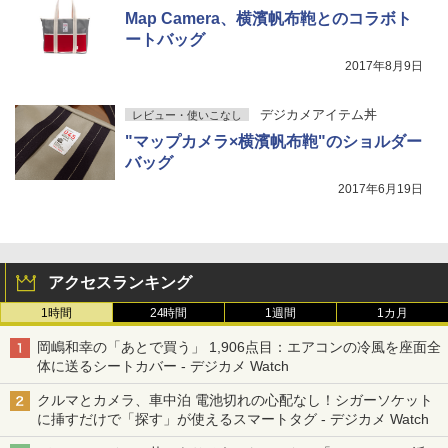
Map Camera、横濱帆布鞄とのコラボト
ートバッグ
2017年8月9日
デジカメアイテム丼
レビュー・使いこなし
"マップカメラ×横濱帆布鞄"のショルダー
バッグ
2017年6月19日
アクセスランキング
1時間
24時間
1週間
1カ月
岡嶋和幸の「あとで買う」 1,906点目：エアコンの冷風を座面全
体に送るシートカバー - デジカメ Watch
クルマとカメラ、車中泊 電池切れの心配なし！シガーソケット
に挿すだけで「探す」が使えるスマートタグ - デジカメ Watch