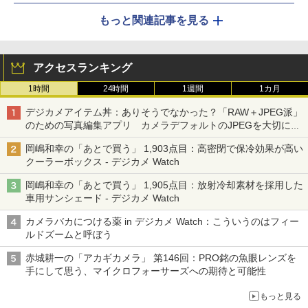
もっと関連記事を見る
アクセスランキング
1時間
24時間
1週間
1カ月
デジカメアイテム丼：ありそうでなかった？「RAW＋JPEG派」
のための写真編集アプリ カメラデフォルトのJPEGを大切にす
る「Filmator」
岡嶋和幸の「あとで買う」 1,903点目：高密閉で保冷効果が高い
クーラーボックス - デジカメ Watch
岡嶋和幸の「あとで買う」 1,905点目：放射冷却素材を採用した
車用サンシェード - デジカメ Watch
カメラバカにつける薬 in デジカメ Watch：こういうのはフィー
ルドズームと呼ぼう
赤城耕一の「アカギカメラ」 第146回：PRO銘の魚眼レンズを
手にして思う、マイクロフォーサーズへの期待と可能性
もっと見る