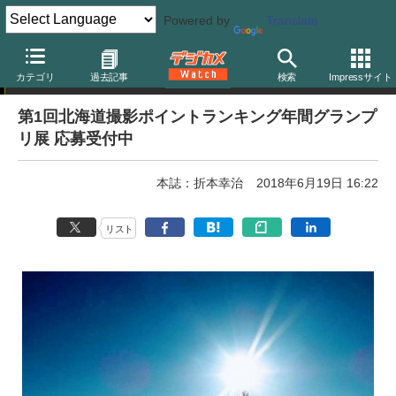
Powered by
Translate
フォトコンテスト
カテゴリ
過去記事
検索
Impressサイト
第1回北海道撮影ポイントランキング年間グランプ
リ展 応募受付中
本誌：折本幸治
2018年6月19日 16:22
リスト