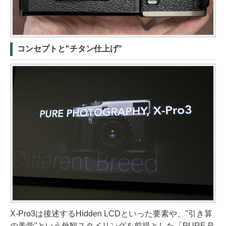
コンセプトと"チタン仕上げ"
X-Pro3は後述するHidden LCDといった要素や、"引き算
の美学"という外観スタイリングを前提とした「PURE P