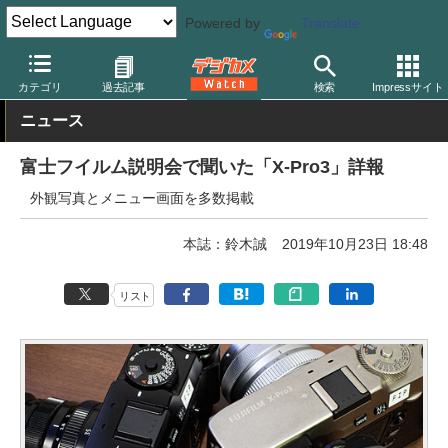
Powered by
Translate
デジカメ Watch
カメラ
ミラーレスカメラ
富士フイルム
カテゴリ
過去記事
検索
Impressサイト
ニュース
富士フイルム説明会で聞いた「X-Pro3」詳報
外観写真とメニュー画面を多数掲載
本誌：鈴木誠
2019年10月23日 18:48
リスト