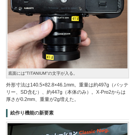
底面には"TITANIUM"の文字が入る。
外形寸法は140.5×82.8×46.1mm。重量は約497g（バッテ
リー、SD含む）、約447g（本体のみ）。X-Pro2からは
厚さが0.2mm、重量が2g増えた。
絵作り機能の新要素