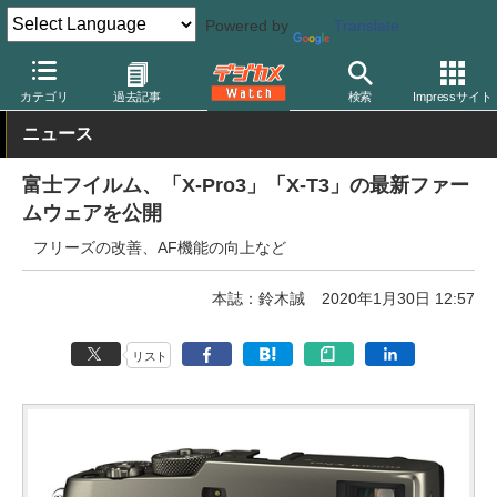
Powered by
Translate
デジカメ Watch
カメラ
ミラーレスカメラ
富士フイルム
カテゴリ
過去記事
検索
Impressサイト
ニュース
富士フイルム、「X-Pro3」「X-T3」の最新ファー
ムウェアを公開
フリーズの改善、AF機能の向上など
本誌：鈴木誠
2020年1月30日 12:57
リスト