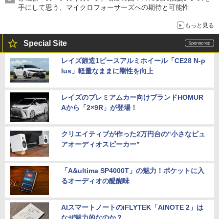
手にして思う、マイクロフォーサーズへの期待と可能性
もっと見る
Special Site
レイズ鍛造1ピースアルミホイール「CE28 N-p
lus」軽量なままに剛性を向上
レイズのプレミアムカー向けブランドHOMUR
Aから「2×9R」が登場！
クリエイティブが作った2万円台の“小さなピュ
アオーディオスピーカー”
「A&ultima SP4000T」の魅力！ポケットに入
るオーディオの醍醐味
AIスマートノートのiFLYTEK「AINOTE 2」は
なぜ魅力的なのか？