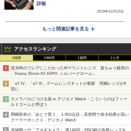
詳報
2019年10月23日
もっと関連記事を見る
アクセスランキング
1時間
24時間
1週間
1カ月
逆光時のフレアにこだわったMマウントレンズ 真ちゅう鏡筒の
「Ksana 35mm f/2 ASPH. シルバークローム」
「α7 IV」「α7 III」ズームレンズキットが刷新 同梱レンズがII
型に
カメラバカにつける薬 in デジカメ Watch：こういうのはフィー
ルドズームと呼ぼう
岡嶋和幸の「あとで買う」 1,903点目：高密閉で保冷効果が高い
クーラーボックス - デジカメ Watch
赤城耕一の「アカギカメラ」 第146回：PRO銘の魚眼レンズを