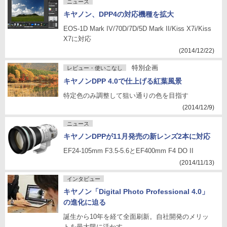
ニュース
キヤノン、DPP4の対応機種を拡大
EOS-1D Mark IV/70D/7D/5D Mark II/Kiss X7i/Kiss
X7に対応
(2014/12/22)
特別企画
レビュー・使いこなし
キヤノンDPP 4.0で仕上げる紅葉風景
特定色のみ調整して狙い通りの色を目指す
(2014/12/9)
ニュース
キヤノンDPPが11月発売の新レンズ2本に対応
EF24-105mm F3.5-5.6とEF400mm F4 DO II
(2014/11/13)
インタビュー
キヤノン「Digital Photo Professional 4.0」
の進化に迫る
誕生から10年を経て全面刷新。自社開発のメリッ
トを最大限に活かす