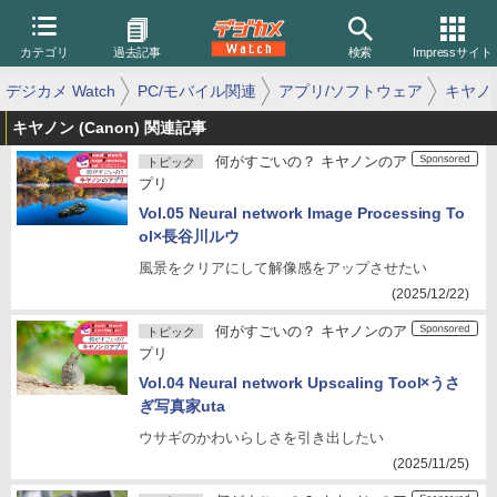
カテゴリ
過去記事
検索
Impressサイト
デジカメ Watch
PC/モバイル関連
アプリ/ソフトウェア
キヤノ
キヤノン (Canon) 関連記事
何がすごいの？ キヤノンのア
トピック
プリ
Vol.05 Neural network Image Processing To
ol×長谷川ルウ
風景をクリアにして解像感をアップさせたい
(2025/12/22)
何がすごいの？ キヤノンのア
トピック
プリ
Vol.04 Neural network Upscaling Tool×うさ
ぎ写真家uta
ウサギのかわいらしさを引き出したい
(2025/11/25)