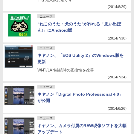
(2014/8/29)
ニュース
“ねこのうた・犬のうた”が作れる「思い出ぽ
ん!」にAndroid版
(2014/7/30)
ニュース
キヤノン、「EOS Utility 2」のWindows版を
更新
Wi-Fi/LAN接続時の互換性を改善
(2014/7/24)
ニュース
キヤノン「Digital Photo Professional 4.0」
が公開
(2014/6/26)
ニュース
キヤノン、カメラ付属のRAW現像ソフトを大幅
アップデート