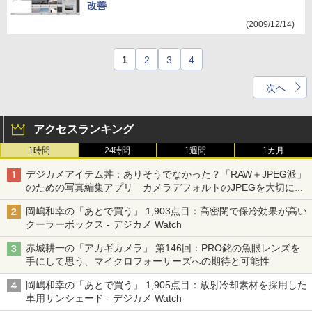
改善
(2009/12/14)
1
2
3
4
次へ
アクセスランキング
1時間
24時間
1週間
1カ月
デジカメアイテム丼：ありそうでなかった？「RAW＋JPEG派」
のための写真編集アプリ カメラデフォルトのJPEGを大切にす
る「Filmator」
岡嶋和幸の「あとで買う」 1,903点目：高密閉で保冷効果が高い
クーラーボックス - デジカメ Watch
赤城耕一の「アカギカメラ」 第146回：PRO銘の魚眼レンズを
手にして思う、マイクロフォーサーズへの期待と可能性
岡嶋和幸の「あとで買う」 1,905点目：放射冷却素材を採用した
車用サンシェード - デジカメ Watch