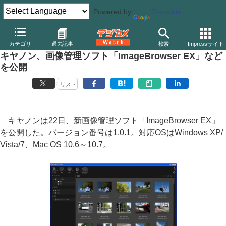
Powered by
Translate
デジカメ Watch
PC/モバイル関連
アプリ/ソフトウェア
キヤノ
カテゴリ
過去記事
検索
Impressサイト
キヤノン、画像管理ソフト「ImageBrowser EX」など
を公開
リスト
キヤノンは22日、新画像管理ソフト「ImageBrowser EX」
を公開した。バージョン番号は1.0.1。対応OSはWindows XP/
Vista/7、Mac OS 10.6～10.7。