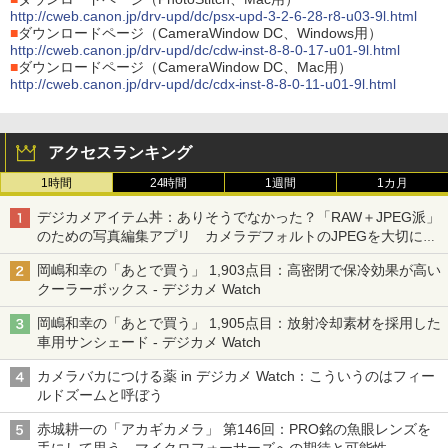
http://cweb.canon.jp/drv-upd/dc/psx-upd-3-2-6-28-r8-u03-9l.html
■
ダウンロードページ（CameraWindow DC、Windows用）
http://cweb.canon.jp/drv-upd/dc/cdw-inst-8-8-0-17-u01-9l.html
■
ダウンロードページ（CameraWindow DC、Mac用）
http://cweb.canon.jp/drv-upd/dc/cdx-inst-8-8-0-11-u01-9l.html
アクセスランキング
1時間
24時間
1週間
1カ月
デジカメアイテム丼：ありそうでなかった？「RAW＋JPEG派」
のための写真編集アプリ カメラデフォルトのJPEGを大切にす
る「Filmator」
岡嶋和幸の「あとで買う」 1,903点目：高密閉で保冷効果が高い
クーラーボックス - デジカメ Watch
岡嶋和幸の「あとで買う」 1,905点目：放射冷却素材を採用した
車用サンシェード - デジカメ Watch
カメラバカにつける薬 in デジカメ Watch：こういうのはフィー
ルドズームと呼ぼう
赤城耕一の「アカギカメラ」 第146回：PRO銘の魚眼レンズを