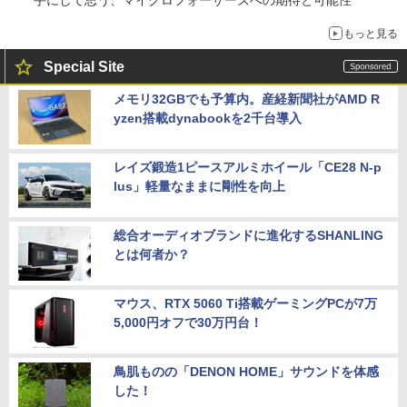
手にして思う、マイクロフォーサーズへの期待と可能性
もっと見る
Special Site
メモリ32GBでも予算内。産経新聞社がAMD R
yzen搭載dynabookを2千台導入
レイズ鍛造1ピースアルミホイール「CE28 N-p
lus」軽量なままに剛性を向上
総合オーディオブランドに進化するSHANLING
とは何者か？
マウス、RTX 5060 Ti搭載ゲーミングPCが7万
5,000円オフで30万円台！
鳥肌ものの「DENON HOME」サウンドを体感
した！