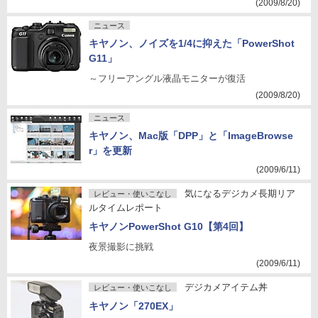
(2009/8/20)
ニュース
キヤノン、ノイズを1/4に抑えた「PowerShot
G11」
～フリーアングル液晶モニターが復活
(2009/8/20)
ニュース
キヤノン、Mac版「DPP」と「ImageBrowse
r」を更新
(2009/6/11)
気になるデジカメ長期リア
レビュー・使いこなし
ルタイムレポート
キヤノンPowerShot G10【第4回】
夜景撮影に挑戦
(2009/6/11)
デジカメアイテム丼
レビュー・使いこなし
キヤノン「270EX」