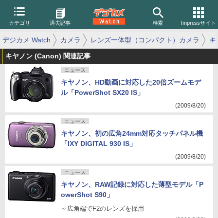
カテゴリ
過去記事
検索
Impressサイト
デジカメ Watch
カメラ
レンズ一体型（コンパクト）カメラ
キ
キヤノン (Canon) 関連記事
ニュース
キヤノン、HD動画に対応した20倍ズームモデ
ル「PowerShot SX20 IS」
(2009/8/20)
ニュース
キヤノン、初の広角24mm対応タッチパネル機
「IXY DIGITAL 930 IS」
(2009/8/20)
ニュース
キヤノン、RAW記録に対応した薄型モデル「P
owerShot S90」
～広角端でF2のレンズを採用