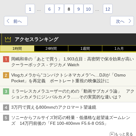
1
…
6
7
8
9
10
…
12
前へ
次へ
アクセスランキング
1時間
24時間
1週間
1カ月
岡嶋和幸の「あとで買う」 1,903点目：高密閉で保冷効果が高い
クーラーボックス - デジカメ Watch
Vlogカメラから“コンパクトシネマカメラ”へ…DJIが「Osmo
Pocket」を再定義 ポートレート重視の映像設計に
ミラーレスカメラユーザーのための「動画サブカメラ論」 アク
ションカメラにジンバルカメラ……その実質的な違いは？
3万円で買える800mmのアクロマート望遠鏡
ソニーからフルサイズ対応の軽量・低価格な超望遠ズームレン
ズ 14万円前後の「FE 100-400mm F5.6-8 OSS」
もっと見る