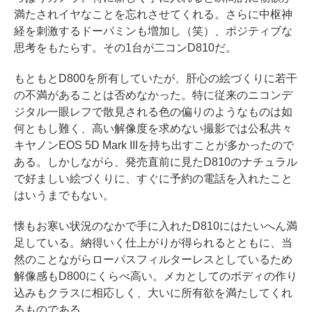
満たされイヤなことを忘れさせてくれる。さらに中枢神
経を刺激するドーパミンも増加し（笑）、ポジティブな
思考をもたらす。その1台が二コンD810だ。
もともとD800を所有していたが、肝心の絵づくりに若干
の不満があることは否めなかった。特に従来のニコンデ
ジタル一眼レフで散見される色の偏りのようなものは如
何ともし難く、高い解像度を求めない撮影では公私共々
キヤノンEOS 5D Mark IIIを持ち出すことが多かったので
ある。しかしながら、発売直前に見たD810のナチュラル
で好ましい絵づくりに、すぐに予約の電話を入れたこと
はいうまでもない。
懐もお寒い状況のなかで手に入れたD810にはたいへん満
足している。納得いく仕上がりが得られるとともに、当
然のことながらローパスフィルターレスとしているため
解像感もD800にくらべ高い。メカとしてのボディの作り
込みもクラスに相応しく、大いに所有欲を満たしてくれ
るものである。