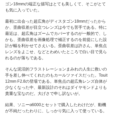
ゴン18mmの端正な描写はとても美しくて、そこがとて
も気に入っていた。
最初に出会った超広角がディスタゴン18mmだったから
か、歪曲収差が目立つレンズは今でも苦手である。特に
最近は、超広角はズームでカバーするのが一般的で、し
かも、歪曲収差を画像処理で補正するのを前提にした設
計が幅を利かせてさえいる。歪曲収差は許さん、単焦点
レンズをよこせ、などとわめいたところで白い目で見ら
れるのが落ちである。
そんな泥沼的フラストレーションまみれの人生に救いの
手を差し伸べてくれたのもカールツァイスだった。Touit
12mm F2.8の登場である。単焦点の超広角レンズ自体が
少なくなった中、最新設計のそれはダイヤモンドよりも
貴重な宝なのだ。大げさで申し訳ないが。
結果、ソニーα6000とセットで購入したわけだが、動機
が不純だったわりに、しっかり気に入って使っている。