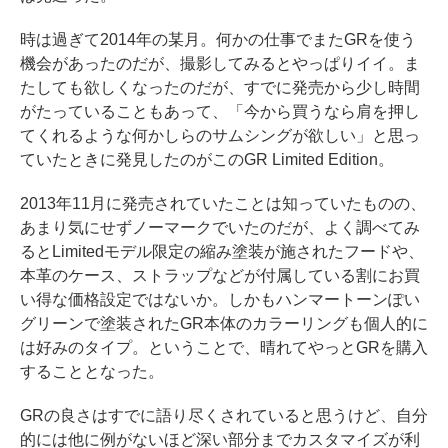
時は過ぎて2014年の某月。何かの仕事でまたGRを使う
機会があったのだが、撮影してみるとやっぱりイイ。ま
たしても欲しくなったのだが、すでに発売から少し時間
がたっていることもあって、「今から買うなら肩を押し
てくれるような何かしらのサムシングが欲しい」と思っ
ていたときに発見したのがこのGR Limited Edition。
2013年11月に発売されていたことは知っていたものの、
あまり気にせずノーマークでいたのだが、よく調べてみ
るとLimitedモデル限定の縮み塗装が施されたフードや、
本革のケース、ストラップなどが付属している割にお買
い得な価格設定ではないか。しかもハンマートーンぽい
グリーンで塗装されたGR本体のカラーリングも個人的に
は好みのタイプ。ということで、晴れてやっとGRを購入
することとなった。
GRの良さはすでに語り尽くされていると思うけど、自分
的には他に例がないほど深い部分までカスタマイズが利