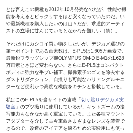
とは言えこの機種も2012年10月発売なのだが、性能や機
能を考えるとビックリするほど安くなっていたのだ。い
や最新機種を購入したいのは山々だが、求道的アーティ
ストの立場に甘んじているとなかなか難しい（笑）。
それだけにカシコイ買い物をしたいが、デジカメ選びの
第一ポイントである画素数は、E-PL5は1,605万画素で、
最新鋭フラッグシップ機OLYMPUS OM-D E-M1の1,628
万画素とさほど変わらない。さらにE-PL5はコンパクト
ボディに強力な手ブレ補正、撮像素子のゴミを除去する
ダストリダクション、自撮りも可能なバリアングルモニ
ターなど便利かつ高度な機能をキチンと搭載している。
私はこのE-PL5を当サイトの連載「
切り貼りデジカメ実
験室
」のブツ撮りに使用しているが、キットズームの接
写能力もなかなか高く重宝している。また各種マウント
アダプターを介して古今東西さまざまなレンズを装着で
きるので、改造のアイデアを練るための実験用にも使っ