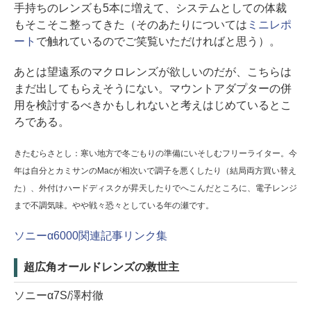
手持ちのレンズも5本に増えて、システムとしての体裁
もそこそこ整ってきた（そのあたりについては
ミニレポ
ート
で触れているのでご笑覧いただければと思う）。
あとは望遠系のマクロレンズが欲しいのだが、こちらは
まだ出してもらえそうにない。マウントアダプターの併
用を検討するべきかもしれないと考えはじめているとこ
ろである。
きたむらさとし：寒い地方で冬ごもりの準備にいそしむフリーライター。今
年は自分とカミサンのMacが相次いで調子を悪くしたり（結局両方買い替え
た）、外付けハードディスクが昇天したりでへこんだところに、電子レンジ
まで不調気味。やや戦々恐々としている年の瀬です。
ソニーα6000関連記事リンク集
超広角オールドレンズの救世主
ソニーα7S/澤村徹