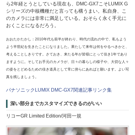
ら2年経とうとしている現在も、DMC-GX7こそLUMIX G
シリーズの中核機種だと言っても構うまい。私自身、こ
のカメラには非常に満足している。おそらく永く手元に
おくことになるだろう。
おおたかたかし：2010年代も前半が終わり、時代の流れの中で、私もよう
よう半世紀を生きたことになりました。果たして来年は何をやるべきかと、
考えることしきりです。さておき、来たる年が皆様にとって佳き1年であり
ますように。そしてお手元のカメラが、日々の暮らしの様子や、大切な人々
の姿をとどめるための佳き道具として常に傍らにあればと願います。よい写
真を残しましょう。
パナソニックLUMIX DMC-GX7関連記事リンク集
深い部分までカスタマイズできるのがいい
リコーGR Limited Edition/河田一規