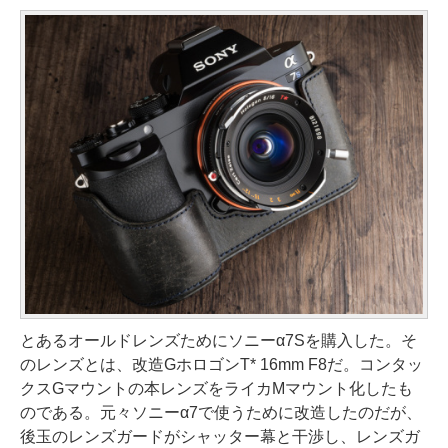
とあるオールドレンズためにソニーα7Sを購入した。そ
のレンズとは、改造GホロゴンT* 16mm F8だ。コンタッ
クスGマウントの本レンズをライカMマウント化したも
のである。元々ソニーα7で使うために改造したのだが、
後玉のレンズガードがシャッター幕と干渉し、レンズガ