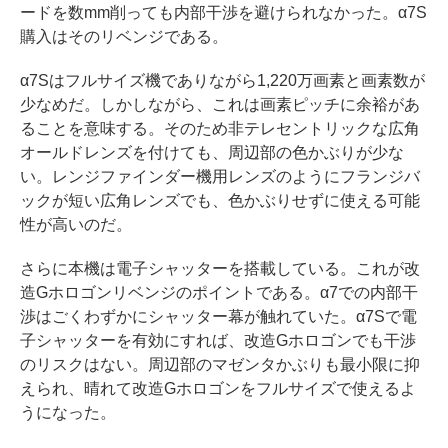
ードを数mm削っても内部干渉を避けられなかった。α7S
購入はそのリベンジである。
α7Sはフルサイズ機でありながら1,220万画素と画素数が
少なめだ。しかしながら、これは画素ピッチに余裕があ
ることを意味する。そのため非テレセントリックな広角
オールドレンズを付けても、周辺部の色かぶりが少な
い。レンジファインダー機用レンズのようにフランジバ
ックが短い広角レンズでも、色かぶりせずに使える可能
性が高いのだ。
さらに本機は電子シャッターを搭載している。これが改
造Gホロゴンリベンジのポイントである。α7での内部干
渉はごくわずかにシャッター幕が触れていた。α7Sで電
子シャッターを有効にすれば、改造Gホロゴンでも干渉
のリスクはない。周辺部のマゼンタかぶりも最小限に抑
えられ、晴れて改造Gホロゴンをフルサイズで使えるよ
うになった。