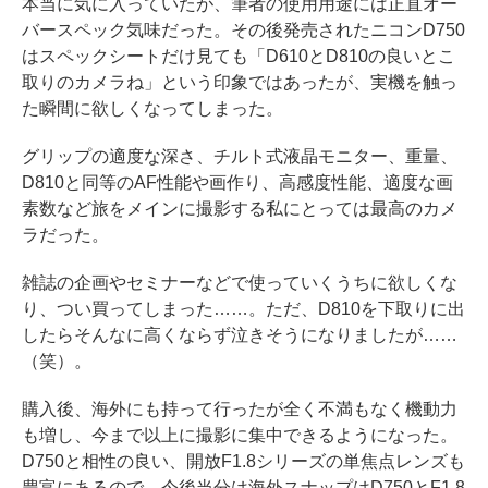
本当に気に入っていたが、筆者の使用用途には正直オー
バースペック気味だった。その後発売されたニコンD750
はスペックシートだけ見ても「D610とD810の良いとこ
取りのカメラね」という印象ではあったが、実機を触っ
た瞬間に欲しくなってしまった。
グリップの適度な深さ、チルト式液晶モニター、重量、
D810と同等のAF性能や画作り、高感度性能、適度な画
素数など旅をメインに撮影する私にとっては最高のカメ
ラだった。
雑誌の企画やセミナーなどで使っていくうちに欲しくな
り、つい買ってしまった……。ただ、D810を下取りに出
したらそんなに高くならず泣きそうになりましたが……
（笑）。
購入後、海外にも持って行ったが全く不満もなく機動力
も増し、今まで以上に撮影に集中できるようになった。
D750と相性の良い、開放F1.8シリーズの単焦点レンズも
豊富にあるので、今後当分は海外スナップはD750とF1.8