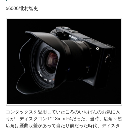
α6000/北村智史
コンタックスを愛用していたころのいちばんのお気に入
りが、ディスタゴンT* 18mm F4だった。当時、広角～超
広角は歪曲収差があって当たり前だった時代、ディスタ