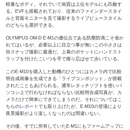
軽量なボディ。それでいて画質は上位モデルにも匹敵す
る。EVFも搭載されており、従来のファインダースタイ
ルと背面モニターを見て撮影するライブビュースタイル
のどちらも選択できる。
OLYMPUS OM-D E-M1の優位点である防塵防滴こそ省か
れてはいるが、必要以上に目立つ事が無いこの小ささは
街スナップ撮影に最適だ。上着のポケットにハンドスト
ラップを付けたこいつを手で握り忍ばせて歩いている。
このE-M10を購入した動機のひとつにはカメラ内で比較
明合成画像を生成できる「ライブコンポジット」が搭載
されたこともあげられる。通常レタッチソフトを使いパ
ソコン上で行わなければならない比較明合成写真が、カ
メラだけで簡単にできてしまうのだ。それについてはこ
ちらの
レポート
でも取り上げたが、E-M10の登場により
夜景撮影がより楽しくなったのは間違いない。
その後、すでに所有していたE-M1にもファームアップに