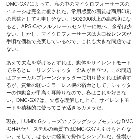
DMC-GX7によって、私の中のマイクロフォーサーズの
イメージは完全に覆された。常用感度の画質は商用印刷
の原稿としても申し分ない。ISO2000以上の高感度にな
ると、APS-Cやフルフレームセンサーに較べ、余裕は少
ない。しかし、マイクロフォーサーズは大口径レンズが
手頃な価格で充実しているので、これも大きな問題では
ない。
あえて欠点を挙げるとすれば、動体をサイレントモード
で撮るとローリングシャッター歪みが目立つ。この問題
はフォーカルプレーンシャッターに切り替えれば解消す
るが、質量の軽いミラーレス機の宿命として、シャッタ
ーの作動音が甲高く耳障りなので、私はこれを好まな
い。DMC-GX7は、欠点を理解した上で、サイレントモ
ードを積極的に使ってこそ活きるカメラだ。
現在、LUMIX GシリーズのフラッグシップモデルはDMC
-GH4だが、スチルの画質ではDMC-GX7も引けをとらな
い。そして、はるかに軽量で操作もシンプルだ。登場か