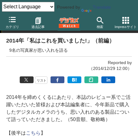
Powered by
Translate
特別企画
カテゴリ
過去記事
検索
Impressサイト
2014年「私はこれを買いました!」（前編）
9名の写真家が思い入れを語る
Reported by
（2014/12/29 12:00）
リスト
2014年を締めくくるにあたり、本誌のレビュー系でご活
躍いただいた皆様および本誌編集者に、今年新品で購入
したデジタルカメラのうち、思い入れのある製品につい
て語っていただきました。（50音順、敬称略）
【後半は
こちら
】