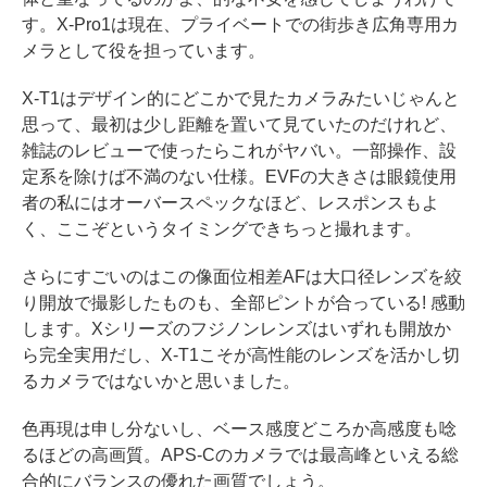
す。X-Pro1は現在、プライベートでの街歩き広角専用カ
メラとして役を担っています。
X-T1はデザイン的にどこかで見たカメラみたいじゃんと
思って、最初は少し距離を置いて見ていたのだけれど、
雑誌のレビューで使ったらこれがヤバい。一部操作、設
定系を除けば不満のない仕様。EVFの大きさは眼鏡使用
者の私にはオーバースペックなほど、レスポンスもよ
く、ここぞというタイミングできちっと撮れます。
さらにすごいのはこの像面位相差AFは大口径レンズを絞
り開放で撮影したものも、全部ピントが合っている! 感動
します。Xシリーズのフジノンレンズはいずれも開放か
ら完全実用だし、X-T1こそが高性能のレンズを活かし切
るカメラではないかと思いました。
色再現は申し分ないし、ベース感度どころか高感度も唸
るほどの高画質。APS-Cのカメラでは最高峰といえる総
合的にバランスの優れた画質でしょう。