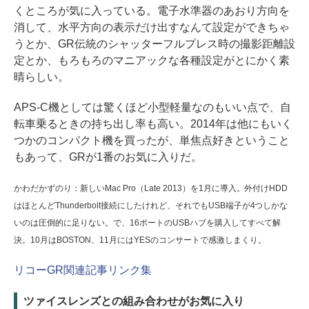
くところが気に入っている。電子水準器のあおり方向を
消して、水平方向の表示だけ出すなんて設定ができちゃ
うとか、GR伝統のシャッターフルプレス時の撮影距離設
定とか、もろもろのマニアックな各種設定がとにかく素
晴らしい。
APS-C機としては驚くほど小型軽量なのもいい点で、自
転車乗るときの持ち出し率も高い。2014年は他にもいく
つかのコンパクト機を買ったが、単焦点好きということ
もあって、GRが1番のお気に入りだ。
かわだかずのり：新しいMac Pro（Late 2013）を1月に導入。外付けHDD
はほとんどThunderbolt接続にしたけれど、それでもUSB端子が4つしかな
いのは圧倒的に足りない。で、16ポートのUSBハブを購入してすべて解
決。10月はBOSTON、11月にはYESのコンサートで感激しまくり。
リコーGR関連記事リンク集
ツァイスレンズとの組み合わせがお気に入り