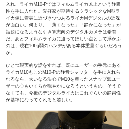
入れ、ライカM10-Pではフィルムライカ以上という静粛
性を手に入れた。愛好家が期待するクラシックなM型ラ
イカ像に着実に近づきつつあるライカMデジタルの近況
が面白い。何より、「薄くなった」「静かになった」が
話題になるような引き算志向のデジタルカメラは希有
だ。あとフィルムライカに迫ってほしい点として浮かぶ
のは、現在100g弱のハンデがある本体重量ぐらいだろう
か。
ひとつ現実的な話をすれば、既にユーザーの手元にある
ライカM10もこのM10-Pの静音シャッターを手に入れら
れるなら、大いなる決心でM10を買ったスナップ派ユー
ザーの心もいくらか穏やかになろうというもの。そうで
なくても、今後のデジタルライカはこれぐらいの静粛性
が基準になってくれると嬉しい。