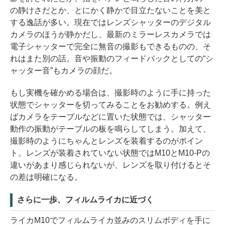
の静けさだとか、とにかく静かで目立たないことを美と
する逸話が多い。現在ではレンズシャッターのデジタル
カメラのほうが静かだし、最新のミラーレスカメラでは
電子シャッターで完全に無音の撮影もできるものの、そ
れはまた別の話。音や振動のフィードバックとしての“シ
ャッター音”もカメラの顔だ。
もし実機を確かめる場合は、撮影時のように手に持った
状態でシャッターを切ってみることをお勧めする。例え
ばカメラをテーブルなどに置いた状態では、シャッター
動作の振動がテーブルの板を鳴らしてしまう。加えて、
撮影時のようにちゃんとレンズを装着するのがポイン
ト。レンズが装着されていない状態ではM10とM10-Pの
違いがあまり感じられないが、レンズを取り付けるとそ
の差は明確になる。
さらに一歩、フィルムライカに近づく
ライカM10でフィルムライカ並みのスリムボディを手に