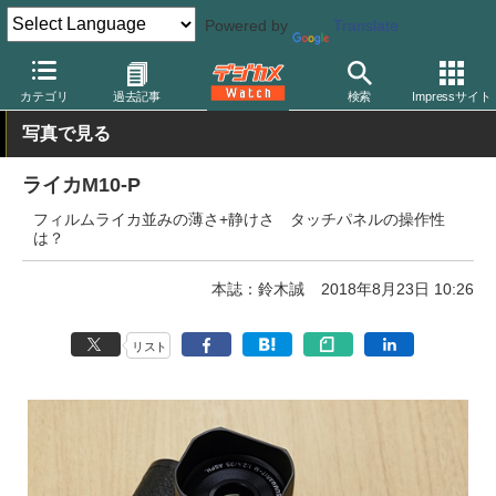
Powered by
Translate
デジカメ Watch
カメラ
レンジファインダーカメラ
ライカ
カテゴリ
過去記事
検索
Impressサイト
写真で見る
ライカM10-P
フィルムライカ並みの薄さ+静けさ タッチパネルの操作性
は？
本誌：鈴木誠
2018年8月23日 10:26
リスト