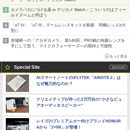
カメラバカにつける薬 in デジカメ Watch：こういうのはフィー
ルドズームと呼ぼう
「α7 IV」「α7 III」ズームレンズキットが刷新 同梱レンズがII
型に
赤城耕一の「アカギカメラ」 第146回：PRO銘の魚眼レンズを
手にして思う、マイクロフォーサーズへの期待と可能性
もっと見る
Special Site
AIスマートノートのiFLYTEK「AINOTE 2」は
なぜ魅力的なのか？
クリエイティブが作った2万円台の“小さなピュ
アオーディオスピーカー”
レイズのプレミアムカー向けブランドHOMUR
Aから「2×9R」が登場！