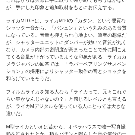
こればかりは実際に手に取って確かめてもらうほかない
が、手にした印象と追加取材をもとにお伝えする。
ライカM10-Pは、ライカM10の「カタン」という硬質な
シャッター音から、「パシュン」という丸みのある音質
になっている。音量も抑えられ心地よい。筆者の想像だ
が、シャッターユニットにダンパーが効いて音質が丸く
なり、カメラ内部の密閉度が高まったことで外に聞こえ
てくる音量が下がっているような印象がある。ライカカ
メラジャパンの回答では、「ラバーベアリングサスペン
ション」の採用によりシャッター動作の音とショックを
和らげているそうだ。
フィルムライカを知る人なら「ライカって、元々これぐ
らい静かなんじゃないの？」と感じるレベルとも言える
が、ライカMデジタルを使っている人にとっては大きな
違いだ。
M型ライカといえば昔から、オペラハウスで唯一写真撮
影を許されたとか、指をパチンと鳴らした音の何分の一