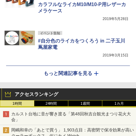
カラフルなライカM10/M10-P用レザーカ
メラケース
2019年5月28日
イベント告知
#自分色のライカをつくろう in 二子玉川
蔦屋家電
2019年3月15日
もっと関連記事を見る
アクセスランキング
1時間
24時間
1週間
1カ月
カルスト台地に音が響き渡る「第48回秋吉台観光まつり花火大
会」
岡嶋和幸の「あとで買う」 1,903点目：高密閉で保冷効果が高い
クーラーボックス - デジカメ Watch