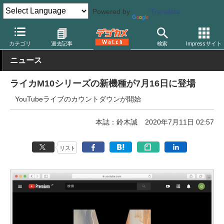
Powered by
Translate
デジカメ Watch
カメラ
レンジファインダーカメラ
ライカ
カテゴリ
過去記事
検索
Impressサイト
ニュース
ライカM10シリーズの新機種が7月16日に登場
YouTubeライブのカウントダウンが開始
本誌：鈴木誠
2020年7月11日 02:57
リスト