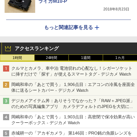
ライカM10-P
2018年8月23日
もっと関連記事を見る
アクセスランキング
1時間
24時間
1週間
1カ月
クルマとカメラ、車中泊 電池切れの心配なし！シガーソケット
に挿すだけで「探す」が使えるスマートタグ - デジカメ Watch
岡嶋和幸の「あとで買う」 1,906点目：エアコンの冷風を座面全
体に送るシートカバー - デジカメ Watch
デジカメアイテム丼：ありそうでなかった？「RAW＋JPEG派」
のための写真編集アプリ カメラデフォルトのJPEGを大切にす
る「Filmator」
岡嶋和幸の「あとで買う」 1,903点目：高密閉で保冷効果が高い
クーラーボックス - デジカメ Watch
赤城耕一の「アカギカメラ」 第146回：PRO銘の魚眼レンズを