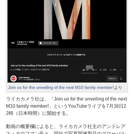
Join us for the unveiling of the next M10 family member!
より
ライカカメラ社は、「Join us for the unveiling of the next
M10 family member!」というYouTubeライブを7月16日2
2時（日本時間）に開始する。
動画の概要欄によると、ライカカメラ社主のアンドレア
ス・カウフマン氏と、同社で写真関連製品のグローバル