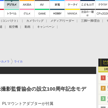
（コンパクト）
カメラバッグ
メディア/リーダー
三脚/一脚/雲台
道
航空機
動画
キャンペーン
ーカメラ
ライカ
1
米撮影監督協会の設立100周年記念モデ
 PLマウントアダプターが付属