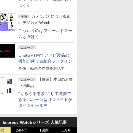
づくり
カメラバカにつける薬
漫画
in デジカメ Watch
こういうのはフィールドズー
ムと呼ぼう
ニュース
ChatGPT内でアドビ製品の
機能が使える統合プラグイン
画像・動画の作成を対話で
【厳選】本日のお買
ニュース
い得商品
“ぐるぐる巻き”にして運搬で
きるバルーン型LEDライトが
タイムセール中
Impress Watchシリーズ 人気記事
時間
24時間
1週間
1カ月