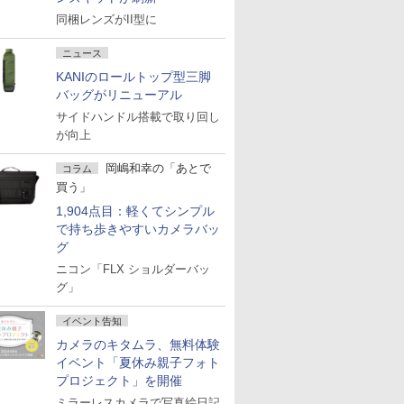
同梱レンズがII型に
ニュース
KANIのロールトップ型三脚
バッグがリニューアル
サイドハンドル搭載で取り回し
が向上
岡嶋和幸の「あとで
コラム
買う」
1,904点目：軽くてシンプル
で持ち歩きやすいカメラバッ
グ
ニコン「FLX ショルダーバッ
グ」
イベント告知
カメラのキタムラ、無料体験
イベント「夏休み親子フォト
プロジェクト」を開催
ミラーレスカメラで写真絵日記