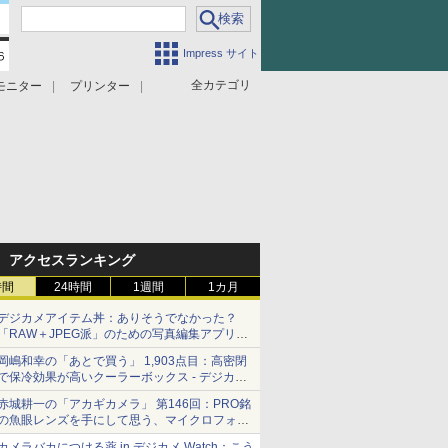
Impress サイト
全カテゴリ
モニター
プリンター
アクセスランキング
時間
24時間
1週間
1カ月
デジカメアイテム丼：ありそうでなかった？
「RAW＋JPEG派」のための写真編集アプリ
カメラデフォルトのJPEGを大切にする
岡嶋和幸の「あとで買う」 1,903点目：高密閉
「Filmator」
で保冷効果が高いクーラーボックス - デジカメ
Watch
赤城耕一の「アカギカメラ」 第146回：PRO銘
の魚眼レンズを手にして思う、マイクロフォー
サーズへの期待と可能性
カメラバカにつける薬 in デジカメ Watch：こう