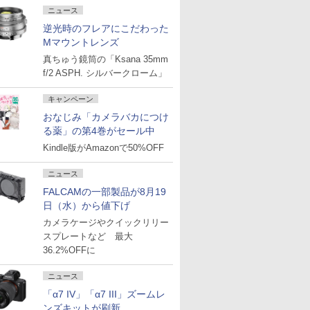
ニュース
逆光時のフレアにこだわった
Mマウントレンズ
真ちゅう鏡筒の「Ksana 35mm
f/2 ASPH. シルバークローム」
キャンペーン
おなじみ「カメラバカにつけ
る薬」の第4巻がセール中
Kindle版がAmazonで50%OFF
ニュース
FALCAMの一部製品が8月19
日（水）から値下げ
カメラケージやクイックリリー
スプレートなど 最大
36.2%OFFに
ニュース
「α7 IV」「α7 III」ズームレ
ンズキットが刷新