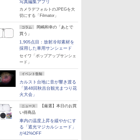
写真編集アプリ
カメラデフォルトのJPEGを大
切にする「Filmator」
岡嶋和幸の「あとで
コラム
買う」
1,905点目：放射冷却素材を
採用した車用サンシェード
セイワ「ポップアップサンシェ
ード」
イベント告知
カルスト台地に音が響き渡る
「第48回秋吉台観光まつり花
火大会」
【厳選】本日のお買
ニュース
い得商品
車内の温度上昇を緩やかにす
る「遮光マジカルシェード」
が42%OFF