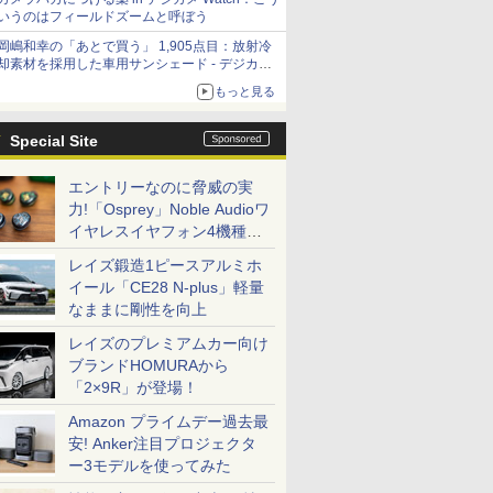
いうのはフィールドズームと呼ぼう
岡嶋和幸の「あとで買う」 1,905点目：放射冷
却素材を採用した車用サンシェード - デジカメ
Watch
もっと見る
Special Site
エントリーなのに脅威の実
力!「Osprey」Noble Audioワ
イヤレスイヤフォン4機種を
一気に聴く
レイズ鍛造1ピースアルミホ
イール「CE28 N-plus」軽量
なままに剛性を向上
レイズのプレミアムカー向け
ブランドHOMURAから
「2×9R」が登場！
Amazon プライムデー過去最
安! Anker注目プロジェクタ
ー3モデルを使ってみた