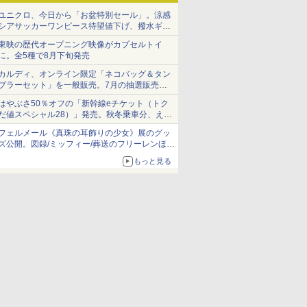
ユニクロ、今日から「お盆特別セール」。涼感
シアサッカーワンピース待望値下げ、撥水ギア
ショーツは1990円に
東映の歴代オープニング映像がカプセルトイ
に。全5種で8月下旬発売
カルディ、オンライン限定「ネコバッグ＆タン
ブラーセット」を一般販売。7月の抽選販売の
当選無効分
はやぶさ50％オフの「新幹線eチケット（トク
だ値スペシャル28）」発売。秋冬乗車分、えき
ねっと限定
フェルメール《真珠の耳飾りの少女》展のグッ
ズ公開。図録/ミッフィー/葬送のフリーレンほ
か、注目ブランドコラボが実現
もっと見る