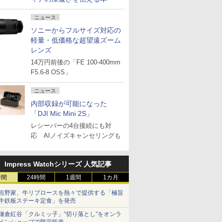
ニュース
ソニーからフルサイズ対応の
軽量・低価格な超望遠ズーム
レンズ
14万円前後の「FE 100-400mm
F5.6-8 OSS」
ニュース
内部収録が可能になった
「DJI Mic Mini 2S」
レシーバーの4台接続にも対
応 AIノイズキャンセリングも
Impress Watchシリーズ 人気記事
時間
24時間
1週間
1カ月
吉野家、牛リブロースを熱々で提供する「極旨
牛鉄板ステーキ定食」を発売
鎌倉紅谷「クルミッ子」“切り落とし”をオンラ