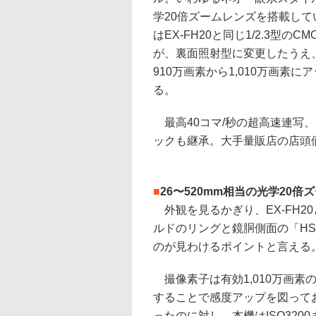
学20倍ズームレンズを搭載して
はEX-FH20と同じ1/2.3型のC
が、裏面照射型に変更したうえ
910万画素から1,010万画素に
る。
最高40コマ/秒の超高速連写、1
ックも継承。大手量販店の店頭価格
■
26〜520mm相当の光学20
外観を見るかぎり、EX-FH2
ルドのリングと鏡胴側面の「H
のが見わけるポイントと言える
撮像素子は有効1,010万画素
することで感度アップを図っており、
ったのに対し、本機はISO320