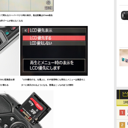
まで寄れるスーパーマクロ時の表示。焦点距離は57mm相当
光学ズームが使えなくなる
の0.2型液晶を採
「LCD優先する」を選ぶと、EVF使用時にも再生とメニューは液晶モニ
切り替わる
ターに表示されるようになる。普通はこっちのほうが便利
1