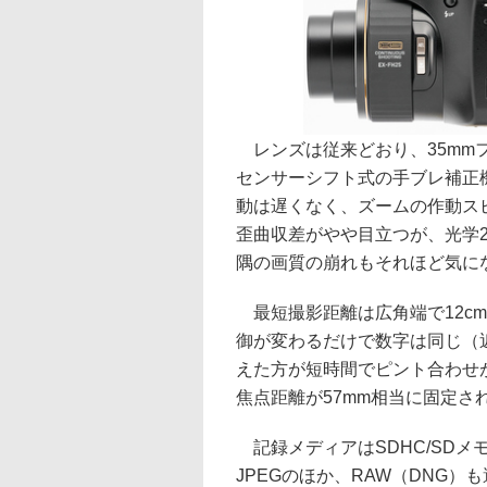
レンズは従来どおり、35mmフィ
センサーシフト式の手ブレ補正
動は遅くなく、ズームの作動ス
歪曲収差がやや目立つが、光学
隅の画質の崩れもそれほど気に
最短撮影距離は広角端で12cm
御が変わるだけで数字は同じ（
えた方が短時間でピント合わせ
焦点距離が57mm相当に固定さ
記録メディアはSDHC/SDメモ
JPEGのほか、RAW（DNG）