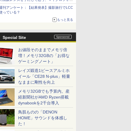
サーズへの期待と可能性
週刊アンケート：【結果発表】撮影旅行でLCC
使っている？
もっと見る
Special Site
お値段そのままでメモリ倍
増！メモリ32GBの「お得な
ゲーミングノート」
レイズ鍛造1ピースアルミホ
イール「CE28 N-plus」軽量
なままに剛性を向上
メモリ32GBでも予算内。産
経新聞社がAMD Ryzen搭載
dynabookを2千台導入
鳥肌ものの「DENON
HOME」サウンドを体感し
た！