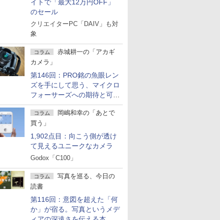
イトで「最大12万円OFF」
のセール
クリエイターPC「DAIV」も対
象
赤城耕一の「アカギ
コラム
カメラ」
第146回：PRO銘の魚眼レン
ズを手にして思う、マイクロ
フォーサーズへの期待と可能
性
岡嶋和幸の「あとで
コラム
買う」
1,902点目：向こう側が透け
て見えるユニークなカメラ
Godox「C100」
写真を巡る、今日の
コラム
読書
第116回：意図を超えた「何
か」が宿る。写真というメデ
ィアの深遠さを伝える本