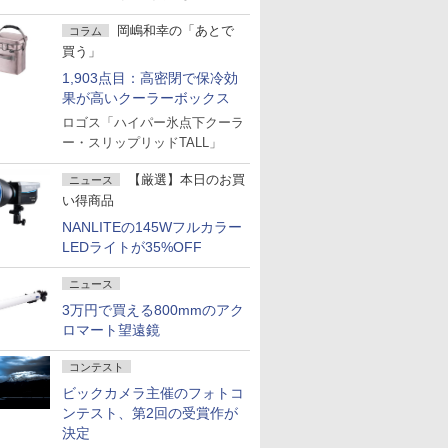
岡嶋和幸の「あとで
コラム
買う」
1,903点目：高密閉で保冷効
果が高いクーラーボックス
ロゴス「ハイパー氷点下クーラ
ー・スリップリッドTALL」
【厳選】本日のお買
ニュース
い得商品
NANLITEの145Wフルカラー
LEDライトが35%OFF
ニュース
3万円で買える800mmのアク
ロマート望遠鏡
コンテスト
ビックカメラ主催のフォトコ
ンテスト、第2回の受賞作が
決定