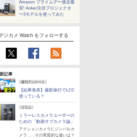
Amazon プライムデー過去最
安! Anker注目プロジェクタ
ー3モデルを使ってみた
デジカメ Watch をフォローする
新記事
週刊アンケート
【結果発表】撮影旅行でLCC
使っている？
コラム
ミラーレスカメラユーザーの
ための「動画サブカメラ論」
アクションカメラにジンバルカ
メラ……その実質的な違いは？