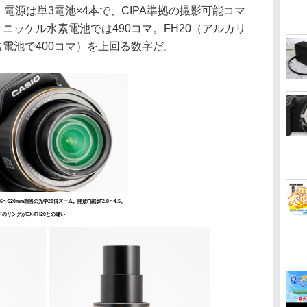
度。電源は単3電池×4本で、CIPA準拠の撮影可能コマ
ニッケル水素電池では490コマ。FH20（アルカリ
素電池で400コマ）を上回る数字だ。
〜520mm相当の光学20倍ズーム。開放F値はF2.8〜4.5。
のリングがEX-FH20との違い