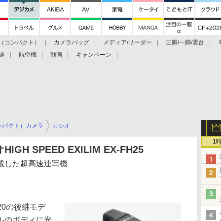
（コンパクト）
カメラバッグ
メディア/リーダー
三脚/一脚/雲台
道
航空機
動画
キャンペーン
ンパクト）カメラ
カシオ
1
 SPEED EXILIM EX-FH25
載した超高速連写機
FH20の後継モデ
ルのボディに光