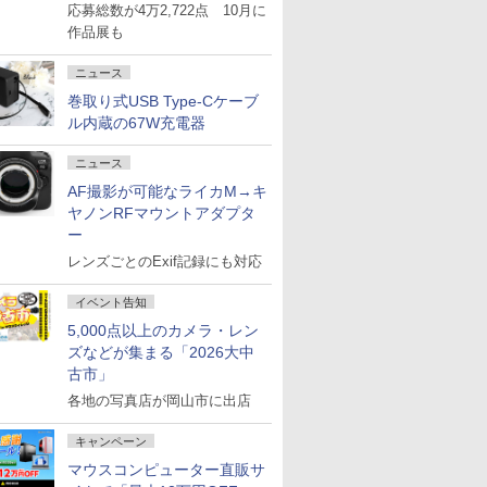
応募総数が4万2,722点 10月に
作品展も
ニュース
巻取り式USB Type-Cケーブ
ル内蔵の67W充電器
ニュース
AF撮影が可能なライカM→キ
ヤノンRFマウントアダプタ
ー
レンズごとのExif記録にも対応
イベント告知
5,000点以上のカメラ・レン
ズなどが集まる「2026大中
古市」
各地の写真店が岡山市に出店
キャンペーン
マウスコンピューター直販サ