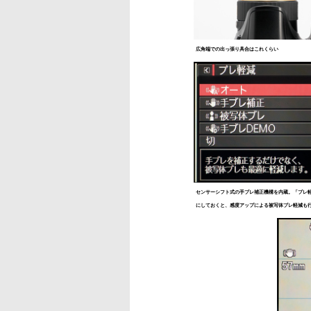
広角端での出っ張り具合はこれくらい
センサーシフト式の手ブレ補正機構を内蔵。「ブレ
にしておくと、感度アップによる被写体ブレ軽減も