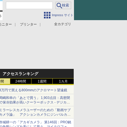
Impress サイト
全カテゴリ
モニター
プリンター
アクセスランキング
時間
24時間
1週間
1カ月
3万円で買える800mmのアクロマート望遠鏡
岡嶋和幸の「あとで買う」 1,903点目：高密閉
で保冷効果が高いクーラーボックス - デジカメ
Watch
ミラーレスカメラユーザーのための「動画サブ
カメラ論」 アクションカメラにジンバルカメ
ラ……その実質的な違いは？
赤城耕一の「アカギカメラ」 第146回：PRO銘
の魚眼レンズを手にして思う、マイクロフォー