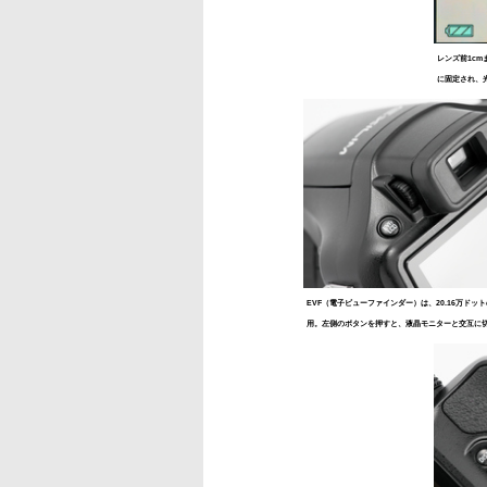
レンズ前1cm
に固定され、
EVF（電子ビューファインダー）は、20.16万ドット
用。左側のボタンを押すと、液晶モニターと交互に