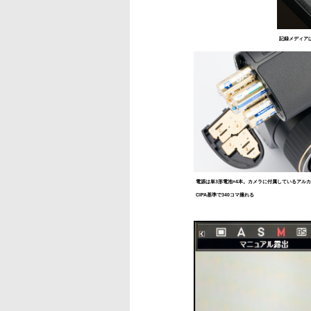
記録メディアは
電源は単3形電池×4本。カメラに付属しているアル
CIPA基準で340コマ撮れる