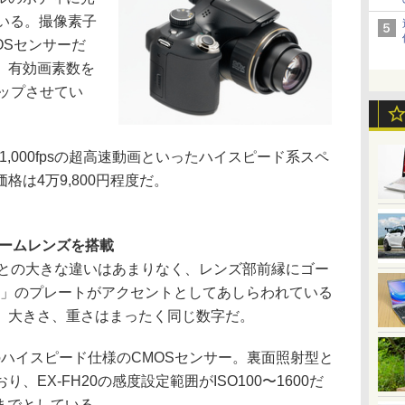
いる。撮像素子
MOSセンサーだ
、有効画素数を
アップさせてい
,000fpsの超高速動画といったハイスピード系スペ
は4万9,800円程度だ。
倍ズームレンズを搭載
0との大きな違いはあまりなく、レンズ部前縁にゴー
S」のプレートがアクセントとしてあしらわれている
。大きさ、重さはまったく同じ数字だ。
のハイスピード仕様のCMOSセンサー。裏面照射型と
EX-FH20の感度設定範囲がISO100〜1600だ
0までとしている。