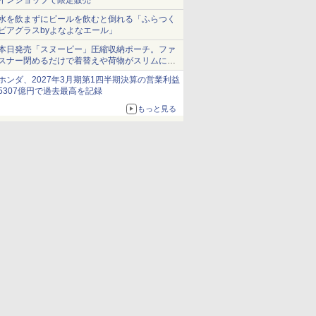
インショップで限定販売
水を飲まずにビールを飲むと倒れる「ふらつく
ビアグラスbyよなよなエール」
本日発売「スヌーピー」圧縮収納ポーチ。ファ
スナー閉めるだけで着替えや荷物がスリムにま
とまる
ホンダ、2027年3月期第1四半期決算の営業利益
5307億円で過去最高を記録
もっと見る