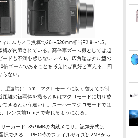
ルムカメラ換算で26〜520mm相当F2.8〜4.5。
機構が内蔵されている。高倍率ズーム機としては起
ピードも不満を感じないレベル。広角端はタル型の
20倍ズームであることを考えれば良好と言える。四
ならない。
、望遠端は1.5m。マクロモードに切り替えても制
近距離の被写体を撮るときはマクロモードに切り替
ができるという違い）。スーパーマクロモードでは
れ、レンズ前1cmまで寄れるようになる。
リーカード+85.9MBの内蔵メモリ。記録形式は
も選択できる。JPEG時のファイルサイズは2MBから