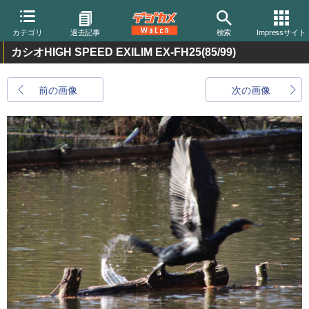
カテゴリ
過去記事
検索
Impressサイト
カシオHIGH SPEED EXILIM EX-FH25
(85/99)
前の画像
次の画像