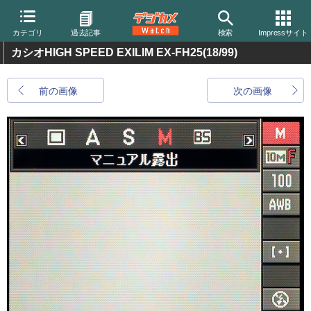
カテゴリ
過去記事
検索
Impressサイト
カシオHIGH SPEED EXILIM EX-FH25
(18/99)
前の画像
次の画像