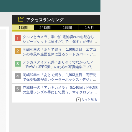
アクセスランキング
1時間
24時間
1週間
1カ月
クルマとカメラ、車中泊 電池切れの心配なし！
シガーソケットに挿すだけで「探す」が使える
スマートタグ - デジカメ Watch
岡嶋和幸の「あとで買う」 1,906点目：エアコ
ンの冷風を座面全体に送るシートカバー - デジ
カメ Watch
デジカメアイテム丼：ありそうでなかった？
「RAW＋JPEG派」のための写真編集アプリ
カメラデフォルトのJPEGを大切にする
岡嶋和幸の「あとで買う」 1,903点目：高密閉
「Filmator」
で保冷効果が高いクーラーボックス - デジカメ
Watch
赤城耕一の「アカギカメラ」 第146回：PRO銘
の魚眼レンズを手にして思う、マイクロフォー
サーズへの期待と可能性
もっと見る