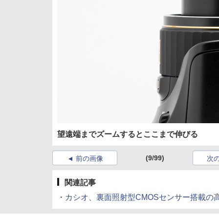
望遠端までズームするとここまで伸びる
(9/99)
前の画像
次
関連記事
・
カシオ、裏面照射型CMOSセンサー搭載の高倍率「HIG