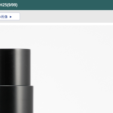
H25
(9/99)
の画像