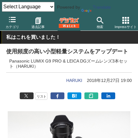
Powered by
Translate
デジカメ Watch
カメラ
ミラーレスカメラ
パナソニック
カテゴリ
過去記事
検索
Impressサイト
私はこれを買いました！
使用頻度の高い小型軽量システムをアップデート
Panasonic LUMIX G9 PRO & LEICA DGズームレンズ3本セッ
ト（HARUKI）
HARUKI
2018年12月27日 19:00
リスト