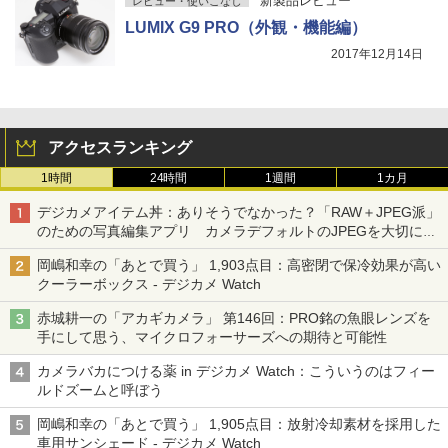
新製品レビュー
レビュー・使いこなし
LUMIX G9 PRO（外観・機能編）
2017年12月14日
アクセスランキング
1時間
24時間
1週間
1カ月
デジカメアイテム丼：ありそうでなかった？「RAW＋JPEG派」
のための写真編集アプリ カメラデフォルトのJPEGを大切にす
る「Filmator」
岡嶋和幸の「あとで買う」 1,903点目：高密閉で保冷効果が高い
クーラーボックス - デジカメ Watch
赤城耕一の「アカギカメラ」 第146回：PRO銘の魚眼レンズを
手にして思う、マイクロフォーサーズへの期待と可能性
カメラバカにつける薬 in デジカメ Watch：こういうのはフィー
ルドズームと呼ぼう
岡嶋和幸の「あとで買う」 1,905点目：放射冷却素材を採用した
車用サンシェード - デジカメ Watch