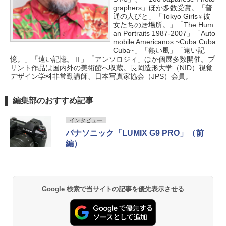
graphers」ほか多数受賞。「普
通の人びと」「Tokyo Girls♀彼
女たちの居場所。」「The Hum
an Portraits 1987-2007」「Auto
mobile Americanos ~Cuba Cuba
Cuba~」「熱い風」「遠い記
憶。」「遠い記憶。Ⅱ」「アンソロジィ」ほか個展多数開催。プ
リント作品は国内外の美術館へ収蔵。長岡造形大学（NID）視覚
デザイン学科非常勤講師、日本写真家協会（JPS）会員。
編集部のおすすめ記事
インタビュー
パナソニック「LUMIX G9 PRO」（前
編）
Google 検索で当サイトの記事を優先表示させる