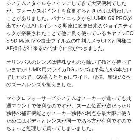
システムスタイルをメインにしてきて大変便利でした
が、フォーカスポイントを変更するときだけは煩わしい
ことがありました。パナソニックからLUMIX G9 PROが
出てからはAFポイントを即座に変更出来るジョイスティ
ックが搭載されたことで他に良く使っているキヤノンEO
S 5D Mark Ⅳや富士フイルムの中判カメラGFXと同様に
AF操作が出来るのですぐに飛びつきました。
オリンパスのレンズは特殊なものを除いて殆どを持って
いますがLUMIX用のライカDGレンズは単焦点を3本だけ
でしたので、G9導入とともにワイド、標準、望遠の3本
のズームレンズを揃えました。
マイクロフォーサーズシステムはメーカーが違っても共
通マウントで便利なのですが、ズーム位置が逆だったり
独特の補正機能とかメーカー独特の利点を最大限に使う
ためにはボディとレンズが同一である方が有利ですので
ちょっと無理して買ってしまいました。