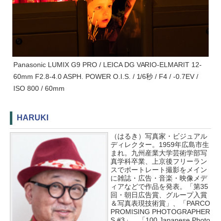
Panasonic LUMIX G9 PRO / LEICA DG VARIO-ELMARIT 12-
60mm F2.8-4.0 ASPH. POWER O.I.S. / 1/6秒 / F4 / -0.7EV /
ISO 800 / 60mm
HARUKI
（はるき）写真家・ビジュアル
ディレクター。1959年広島市生
まれ。九州産業大学芸術学部写
真学科卒業、上京後フリーラン
スでポートレート撮影をメイン
に雑誌・広告・音楽・映像メデ
ィアなどで作品を発表。「第35
回・朝日広告賞、グループ入賞
＆写真表現技術賞」、「PARCO
PROMISING PHOTOGRAPHER
S #3」、「100 Japanese Photo