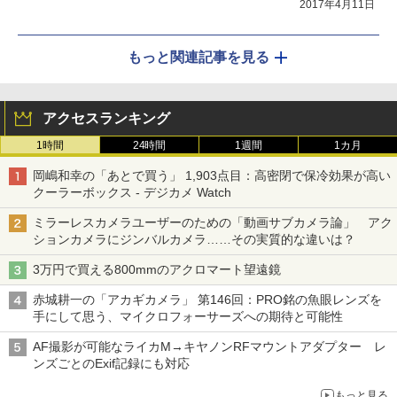
2017年4月11日
もっと関連記事を見る
アクセスランキング
1時間
24時間
1週間
1カ月
岡嶋和幸の「あとで買う」 1,903点目：高密閉で保冷効果が高い
クーラーボックス - デジカメ Watch
ミラーレスカメラユーザーのための「動画サブカメラ論」 アク
ションカメラにジンバルカメラ……その実質的な違いは？
3万円で買える800mmのアクロマート望遠鏡
赤城耕一の「アカギカメラ」 第146回：PRO銘の魚眼レンズを
手にして思う、マイクロフォーサーズへの期待と可能性
AF撮影が可能なライカM→キヤノンRFマウントアダプター レ
ンズごとのExif記録にも対応
もっと見る