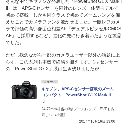
そんな中でキヤノンが発表した「PowerShot G1 X Mark I
II」は、APS-Cセンサーを同社のレンズ一体型モデルで
初めて搭載。しかも同クラスで初めてズームレンズを備
えたことでカメラファンを驚かせました。一眼レフカメ
ラで評価の高い像面位相差AF「デュアルピクセルCMOS
AF」も採用するなど、進化の先に行き着いたような製品
でした。
ただし残念ながら一部のカメラユーザー以外の話題に上
らず、この系列も本機で終焉を迎えます。1型センサー
の「PowerShot G7 X」系は生き残りましたが……
ニュース
キヤノン、APS-Cセンサー搭載のズーム
コンパクト「PowerShot G1 X Mark II
I」
24-72mm相当の3倍ズームレンズ EVFも内
蔵しつつ小型に
2017年10月16日 13:06