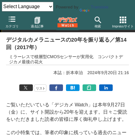
Powered by
Translate
20周年企画
カテゴリ
過去記事
検索
Impressサイト
デジタルカメラニュースの20年を振り返る／第14
回（2017年）
ミラーレスで積層型CMOSセンサーが実用化 コンパクトデ
ジカメ最後の花火
本誌：折本幸治
2024年9月20日 21:16
リスト
ご覧いただいている「デジカメ Watch」は本年9月27日
（金）に、サイト開設から20年を迎えます。日々ご愛読
をいただきました読者の皆様に厚く御礼申し上げます。
この小特集では、筆者の印象に残っている過去のニュー