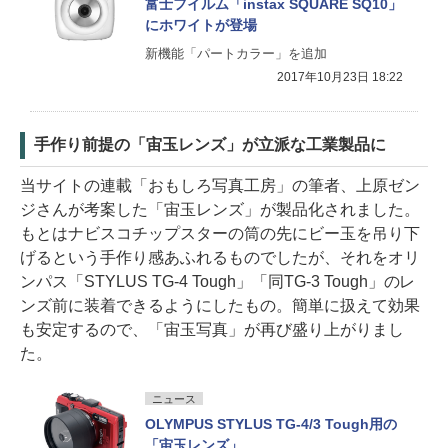
富士フイルム「instax SQUARE SQ10」
にホワイトが登場
新機能「パートカラー」を追加
2017年10月23日 18:22
手作り前提の「宙玉レンズ」が立派な工業製品に
当サイトの連載「おもしろ写真工房」の筆者、上原ゼン
ジさんが考案した「宙玉レンズ」が製品化されました。
もとはナビスコチップスターの筒の先にビー玉を吊り下
げるという手作り感あふれるものでしたが、それをオリ
ンパス「STYLUS TG-4 Tough」「同TG-3 Tough」のレ
ンズ前に装着できるようにしたもの。簡単に扱えて効果
も安定するので、「宙玉写真」が再び盛り上がりまし
た。
ニュース
OLYMPUS STYLUS TG-4/3 Tough用の
「宙玉レンズ」