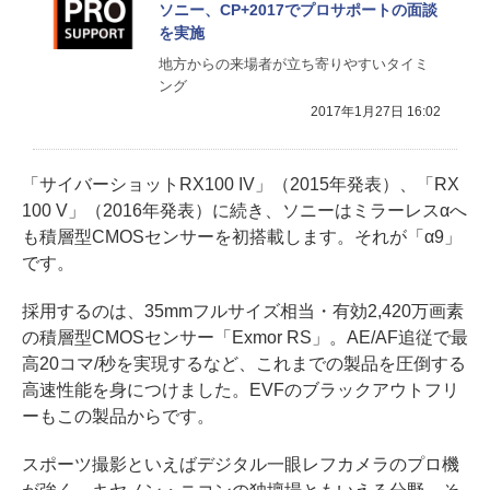
ソニー、CP+2017でプロサポートの面談
を実施
地方からの来場者が立ち寄りやすいタイミ
ング
2017年1月27日 16:02
「サイバーショットRX100 IV」（2015年発表）、「RX
100 V」（2016年発表）に続き、ソニーはミラーレスαへ
も積層型CMOSセンサーを初搭載します。それが「α9」
です。
採用するのは、35mmフルサイズ相当・有効2,420万画素
の積層型CMOSセンサー「Exmor RS」。AE/AF追従で最
高20コマ/秒を実現するなど、これまでの製品を圧倒する
高速性能を身につけました。EVFのブラックアウトフリ
ーもこの製品からです。
スポーツ撮影といえばデジタル一眼レフカメラのプロ機