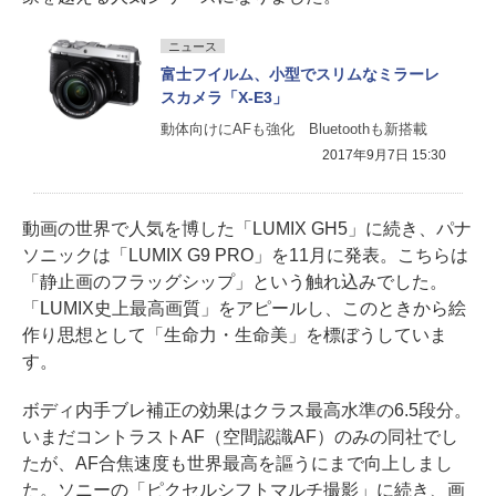
ニュース
富士フイルム、小型でスリムなミラーレ
スカメラ「X-E3」
動体向けにAFも強化 Bluetoothも新搭載
2017年9月7日 15:30
動画の世界で人気を博した「LUMIX GH5」に続き、パナ
ソニックは「LUMIX G9 PRO」を11月に発表。こちらは
「静止画のフラッグシップ」という触れ込みでした。
「LUMIX史上最高画質」をアピールし、このときから絵
作り思想として「生命力・生命美」を標ぼうしていま
す。
ボディ内手ブレ補正の効果はクラス最高水準の6.5段分。
いまだコントラストAF（空間認識AF）のみの同社でし
たが、AF合焦速度も世界最高を謳うにまで向上しまし
た。ソニーの「ピクセルシフトマルチ撮影」に続き、画