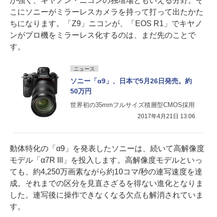
が強く、キヤノン・ニコンの独壇場ともいえる分野。そ
こにソニーがミラーレスカメラを持って打って出たかた
ちになります。「Z9」ニコンが、「EOS R1」でキヤノ
ンがプロ機をミラーレス化するのは、まだ先のことで
す。
ニュース
ソニー「α9」、日本で5月26日発売。約
50万円
世界初の35mmフルサイズ積層型CMOS採用
2017年4月21日 13:06
動体特化の「α9」を発表したソニーは、続いて高解像度
モデル「α7R III」を投入します。高解像度モデルといっ
ても、約4,250万画素ながら約10コマ/秒の連写速度を達
成。それまでの区分を見直さざるを得ない進化となりま
した。連写後に操作できなくなる欠点も解消されていま
す。