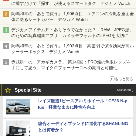
に挿すだけで「探す」が使えるスマートタグ - デジカメ Watch
岡嶋和幸の「あとで買う」 1,906点目：エアコンの冷風を座面全
体に送るシートカバー - デジカメ Watch
デジカメアイテム丼：ありそうでなかった？「RAW＋JPEG派」
のための写真編集アプリ カメラデフォルトのJPEGを大切にす
る「Filmator」
岡嶋和幸の「あとで買う」 1,903点目：高密閉で保冷効果が高い
クーラーボックス - デジカメ Watch
赤城耕一の「アカギカメラ」 第146回：PRO銘の魚眼レンズを
手にして思う、マイクロフォーサーズへの期待と可能性
もっと見る
Special Site
レイズ鍛造1ピースアルミホイール「CE28 N-p
lus」軽量なままに剛性を向上
総合オーディオブランドに進化するSHANLING
とは何者か？