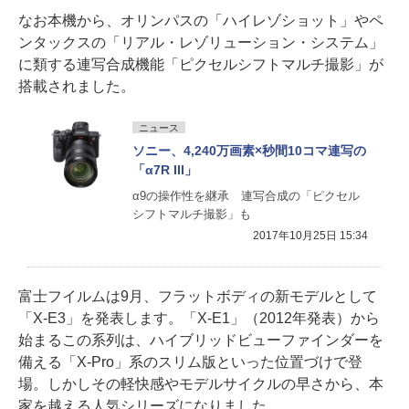
なお本機から、オリンパスの「ハイレゾショット」やペ
ンタックスの「リアル・レゾリューション・システム」
に類する連写合成機能「ピクセルシフトマルチ撮影」が
搭載されました。
ニュース
ソニー、4,240万画素×秒間10コマ連写の
「α7R III」
α9の操作性を継承 連写合成の「ピクセル
シフトマルチ撮影」も
2017年10月25日 15:34
富士フイルムは9月、フラットボディの新モデルとして
「X-E3」を発表します。「X-E1」（2012年発表）から
始まるこの系列は、ハイブリッドビューファインダーを
備える「X-Pro」系のスリム版といった位置づけで登
場。しかしその軽快感やモデルサイクルの早さから、本
家を越える人気シリーズになりました。