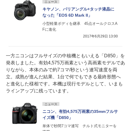
ニュース
キヤノン、バリアングル+タッチ液晶に
なった「EOS 6D Mark II」
小型軽量ボディを継承 45点オールクロスA
Fに進化
2017年6月29日 13:00
一方ニコンはフルサイズの中核機ともいえる「D850」を
発表しました。有効4,575万画素という高画素モデルであ
りながら、本体のみで約7コマ/秒という連写速度を両
立。成熟が進んだ結果、1台で何でもできる最終形態へ
と進化した様相です。本機は現行モデルとして、いまも
ラインアップに残っています。
ニュース
ニコン、有効4,575万画素の35mmフルサ
イズ機「D850」
単体で秒間7コマ連写 チルト式モニターを