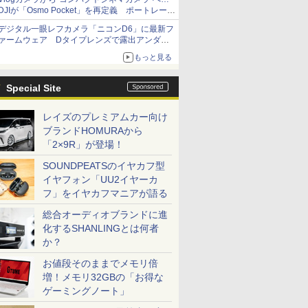
DJIが「Osmo Pocket」を再定義 ポートレート
重視の映像設計に
デジタル一眼レフカメラ「ニコンD6」に最新フ
ァームウェア Dタイプレンズで露出アンダー
になる現象の修正など
もっと見る
Special Site
レイズのプレミアムカー向け
ブランドHOMURAから
「2×9R」が登場！
SOUNDPEATSのイヤカフ型
イヤフォン「UU2イヤーカ
フ」をイヤカフマニアが語る
総合オーディオブランドに進
化するSHANLINGとは何者
か？
お値段そのままでメモリ倍
増！メモリ32GBの「お得な
ゲーミングノート」