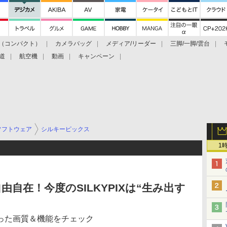
（コンパクト）
カメラバッグ
メディア/リーダー
三脚/一脚/雲台
道
航空機
動画
キャンペーン
ソフトウェア
シルキーピックス
1
自在！今度のSILKYPIXは“生み出す
った画質＆機能をチェック