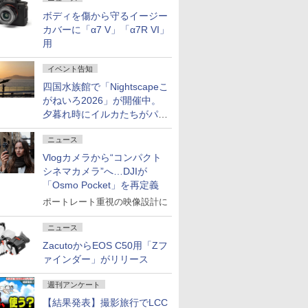
ボディを傷から守るイージー
カバーに「α7 V」「α7R VI」
用
イベント告知
四国水族館で「Nightscapeこ
がねいろ2026」が開催中。
夕暮れ時にイルカたちがパフ
ォーマンスを繰り広げる
ニュース
Vlogカメラから“コンパクト
シネマカメラ”へ…DJIが
「Osmo Pocket」を再定義
ポートレート重視の映像設計に
ニュース
ZacutoからEOS C50用「Zフ
ァインダー」がリリース
週刊アンケート
【結果発表】撮影旅行でLCC