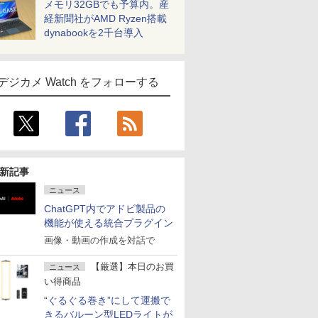
メモリ32GBでも予算内。産
経新聞社がAMD Ryzen搭載
dynabookを2千台導入
デジカメ Watch をフォローする
新記事
ニュース
ChatGPT内でアドビ製品の
機能が使える統合プラグイン
画像・動画の作成を対話で
【厳選】本日のお買
ニュース
い得商品
“ぐるぐる巻き”にして運搬で
きるバルーン型LEDライトが