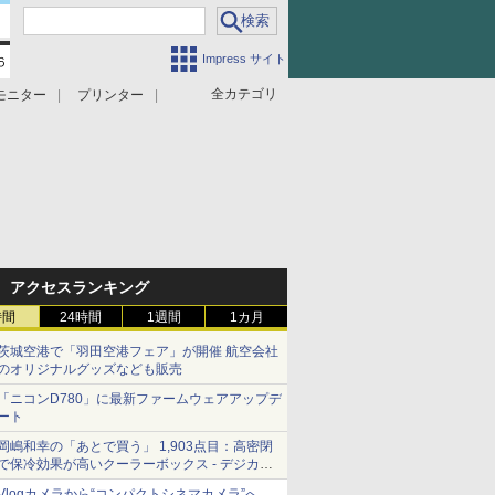
Impress サイト
全カテゴリ
モニター
プリンター
アクセスランキング
時間
24時間
1週間
1カ月
茨城空港で「羽田空港フェア」が開催 航空会社
のオリジナルグッズなども販売
「ニコンD780」に最新ファームウェアアップデ
ート
岡嶋和幸の「あとで買う」 1,903点目：高密閉
で保冷効果が高いクーラーボックス - デジカメ
Watch
Vlogカメラから“コンパクトシネマカメラ”へ…