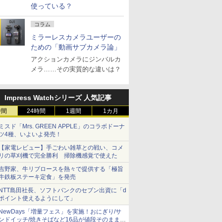
使っている？
コラム
ミラーレスカメラユーザーの
ための「動画サブカメラ論」
アクションカメラにジンバルカ
メラ……その実質的な違いは？
Impress Watchシリーズ 人気記事
時間
24時間
1週間
1カ月
ミスド「Mrs. GREEN APPLE」のコラボドーナ
ツ4種、いよいよ発売！
【家電レビュー】手ごわい雑草との戦い、コメ
リの草刈機で完全勝利 掃除機感覚で使えた
吉野家、牛リブロースを熱々で提供する「極旨
牛鉄板ステーキ定食」を発売
NTT島田社長、ソフトバンクのセブン出資に「d
ポイント使えるようにして」
NewDays「増量フェス」を実施！おにぎり/サ
ンドイッチ/焼きそばなど16品が値段そのままで