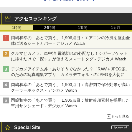
アクセスランキング
1時間
24時間
1週間
1カ月
岡嶋和幸の「あとで買う」 1,906点目：エアコンの冷風を座面全
体に送るシートカバー - デジカメ Watch
クルマとカメラ、車中泊 電池切れの心配なし！シガーソケット
に挿すだけで「探す」が使えるスマートタグ - デジカメ Watch
デジカメアイテム丼：ありそうでなかった？「RAW＋JPEG派」
のための写真編集アプリ カメラデフォルトのJPEGを大切にす
る「Filmator」
岡嶋和幸の「あとで買う」 1,903点目：高密閉で保冷効果が高い
クーラーボックス - デジカメ Watch
岡嶋和幸の「あとで買う」 1,905点目：放射冷却素材を採用した
車用サンシェード - デジカメ Watch
もっと見る
Special Site