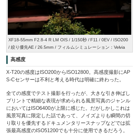
XF18-55mm F2.8-4 R LM OIS / 1/150秒 / F11 / 0EV / ISO200
/ 絞り優先AE / 26.5mm / フィルムシミュレーション：Velvia
高感度
X-T20の感度はISO200からISO12800。高感度撮影にAP
S-Cセンサーは不利と考える時代は明確に終わった。
全ての感度でテスト撮影を行ったが、大きな引き伸ばし
プリントで精細な表現が求められる風景写真のジャンル
においてはISO6400が上限に感じた。だがしかしこれは
風景写真に限定した話であって、ノイズよりも瞬間の切
り取りを優先するドキュメンタリースナップなどでは拡
張最高感度のISO51200でも十分に使用できるだろう。