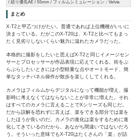
/ 絞り優先AE / 55mm / フィルムシミュレーション：Velvia
まとめ
X-T2と甲乙つけがたい。普通であれば上位機種がいいに
決まっている。だがこのX-T20は、X-T2と比べてもまっ
たく見劣りしないくらい魅力に溢れたカメラだった。
本格的に撮影をしたいと思えばX-T2と同じイメージセン
サーとプロセッサーが作品表現に応えてくれる。街をぶ
らぶらしたいときには小型軽量な点やオートモード、簡
単なタッチパネル操作が散歩を楽しくしてくれる。
カメラはフィルムからデジタルになって機能が増え、撮
影時に考えなくてはならないことが非常に増えた。それ
はすべてのカメラに言えることでXシリーズも同じだ。
だから誤解を恐れずに言えば、楽をできる部分では楽を
したほうが良いのだ。カメラの進化は楽をするために進
化してきているのだから、あながち間違いではないだろ
う。そういった意味でもX-T20はたくさんの「楽」が詰