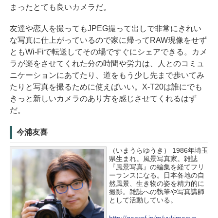
まったとても良いカメラだ。
友達や恋人を撮ってもJPEG撮って出しで非常にきれい
な写真に仕上がっているので家に帰ってRAW現像をせず
ともWi-Fiで転送してその場ですぐにシェアできる。カメ
ラが楽をさせてくれた分の時間や労力は、人とのコミュ
ニケーションにあてたり、道をもう少し先まで歩いてみ
たりと写真を撮るために使えばいい。X-T20は誰にでも
きっと新しいカメラのあり方を感じさせてくれるはず
だ。
今浦友喜
（いまうらゆうき） 1986年埼玉
県生まれ。風景写真家。雑誌
『風景写真』の編集を経てフリ
ーランスになる。日本各地の自
然風景、生き物の姿を精力的に
撮影。雑誌への執筆や写真講師
として活動している。
http://ganref.jp/m/yukimaeye