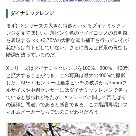
http://dc.watch.impress.co.jp/docs/review/newproduct/1055724.html
ダイナミックレンジ
まずはXシリーズの大きな特徴といえるダイナミックレ
ンジを見てほしい。薄ピンク色のソメイヨシノの透明感
を表現するべく+2.7EVの大胆な露出補正を行っているが
花びらは白トビしていない。さらに言えば背景の青空も
階調が残っているのだ。
Xシリーズはダイナミックレンジを100%、200%、400%
と拡大することができ、この写真は最大の400%で撮影
した。APS-Cセンサーは画素ピッチの狭さから35mmフ
ルサイズや中判センサーにはダイナミックレンジで劣っ
ていると思われがちだが、Xシリーズに関して言えばそ
の認識は間違いであると断言できる。この階調再現はフ
ィルムメーカーならではのこだわりだろう。