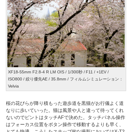
XF18-55mm F2.8-4 R LM OIS / 1/300秒 / F11 / +1EV /
ISO800 / 絞り優先AE / 35.8mm / フィルムシミュレーション：
Velvia
桜の花びらが降り積もった遊歩道を黒猫がお行儀よく道
なりに歩いていった。猫は風景や人と違って待ってくれ
ないのでピントはタッチAFで決めた。タッチパネル操作
はフォーカス位置をボタン操作で移動するよりも早く、
とても快適。こうしたスナップ的な撮影においてはX-T2