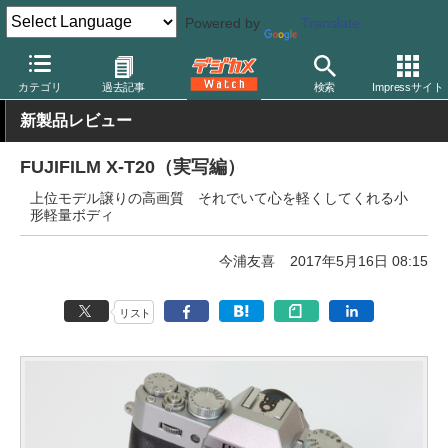
Powered by
Translate
デジカメ Watch
カメラ
ミラーレスカメラ
富士フイルム
カテゴリ
過去記事
検索
Impressサイト
新製品レビュー
FUJIFILM X-T20（実写編）
上位モデル譲りの高画質 それでいて心を軽くしてくれる小
形軽量ボディ
今浦友喜
2017年5月16日 08:15
リスト