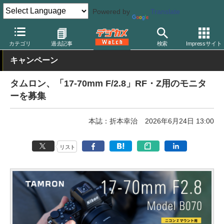
Powered by
Translate
デジカメ Watch
レンズ
交換レンズ
タムロン
カテゴリ
過去記事
検索
Impressサイト
キャンペーン
タムロン、「17-70mm F/2.8」RF・Z用のモニタ
ーを募集
本誌：折本幸治
2026年6月24日 13:00
リスト