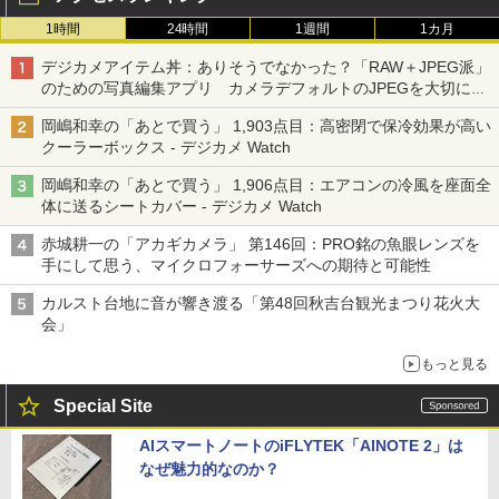
1時間
24時間
1週間
1カ月
デジカメアイテム丼：ありそうでなかった？「RAW＋JPEG派」
のための写真編集アプリ カメラデフォルトのJPEGを大切にす
る「Filmator」
岡嶋和幸の「あとで買う」 1,903点目：高密閉で保冷効果が高い
クーラーボックス - デジカメ Watch
岡嶋和幸の「あとで買う」 1,906点目：エアコンの冷風を座面全
体に送るシートカバー - デジカメ Watch
赤城耕一の「アカギカメラ」 第146回：PRO銘の魚眼レンズを
手にして思う、マイクロフォーサーズへの期待と可能性
カルスト台地に音が響き渡る「第48回秋吉台観光まつり花火大
会」
もっと見る
Special Site
AIスマートノートのiFLYTEK「AINOTE 2」は
なぜ魅力的なのか？