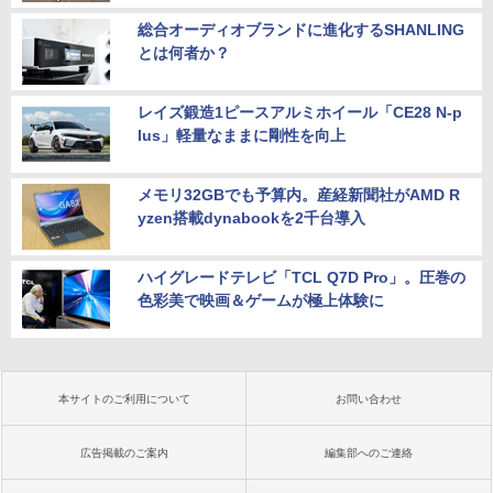
総合オーディオブランドに進化するSHANLING
とは何者か？
レイズ鍛造1ピースアルミホイール「CE28 N-p
lus」軽量なままに剛性を向上
メモリ32GBでも予算内。産経新聞社がAMD R
yzen搭載dynabookを2千台導入
ハイグレードテレビ「TCL Q7D Pro」。圧巻の
色彩美で映画＆ゲームが極上体験に
本サイトのご利用について
お問い合わせ
広告掲載のご案内
編集部へのご連絡