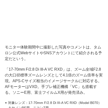
モニター体験期間中に撮影した写真やコメントは、タム
ロン公式WebサイトやSNSアカウントにて紹介される予
定だという。
「17-70mm F/2.8 Di III-A VC RXD」は、ズーム全域F2.8
の大口径標準ズームレンズとして4.1倍のズーム倍率を実
現。APS-Cサイズ相当のイメージサークルに対応する。
AFモーターはVXD。手ブレ補正機構「VC」も搭載す
る。ソニーE用、富士フイルムX用が発売済み。
対象レンズ：17-70mm F/2.8 Di III-A VC RXD（Model B070）
キヤノンRF用、ニコンZ用