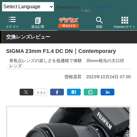
Powered by
Translate
デジカメ Watch
レンズ
交換レンズ
シグマ
カテゴリ
過去記事
検索
Impressサイト
交換レンズレビュー
SIGMA 23mm F1.4 DC DN｜Contemporary
単焦点レンズの楽しさを低価格で体験 35mm相当の大口径
レンズ
曽根原昇
2023年10月24日 07:00
リスト