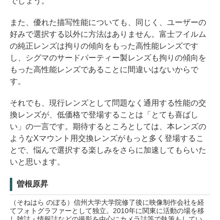
でしょう。
また、優れた描写性能についても、同じく、ユーザーの
好みで選択する以外に方法はありません。富士フイルム
の純正レンズは拘りの傾向をもった高性能レンズです
し、シグマのサードパーティー製レンズも拘りの傾向を
もった高性能レンズであることに間違いはないからで
す。
それでも、現行レンズとして問題なく通用する性能の交
換レンズが、低価格で登場することは「とても喜ばし
い」の一言です。期待するところとしては、本レンズの
ようなXマウント用交換レンズがもっと多く登場するこ
とで、悩んで選択する楽しみをさらに加速してもらいた
いと思います。
曽根原昇
（そねはら のぼる）信州大学大学院修了後に映像制作会社を経
てフォトグラファーとして独立。2010年に関東に活動の場を移
し雑誌・情報誌などの撮影を中心にカメラ誌等で執筆もしてい