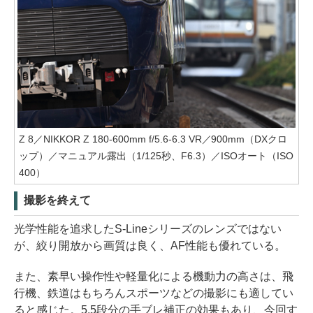
Z 8／NIKKOR Z 180-600mm f/5.6-6.3 VR／900mm（DXクロ
ップ）／マニュアル露出（1/125秒、F6.3）／ISOオート（ISO
400）
撮影を終えて
光学性能を追求したS-Lineシリーズのレンズではない
が、絞り開放から画質は良く、AF性能も優れている。
また、素早い操作性や軽量化による機動力の高さは、飛
行機、鉄道はもちろんスポーツなどの撮影にも適してい
ると感じた。5.5段分の手ブレ補正の効果もあり、今回す