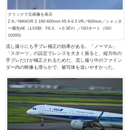
クリックで元画像を表示
Z 8／NIKKOR Z 180-600mm f/5.6-6.3 VR／600mm／シャッタ
ー優先AE（1/15秒、F6.3、＋0.3EV）／ISOオート（ISO
10000)
流し撮りにも手ブレ補正の効果がある。「ノーマル」
「スポーツ」の設定でレンズを大きく振ると、縦方向の
手ブレだけが補正されるためだ。流し撮り中のファイン
ダー内の映像も滑らかで、被写体を追いやすかった。