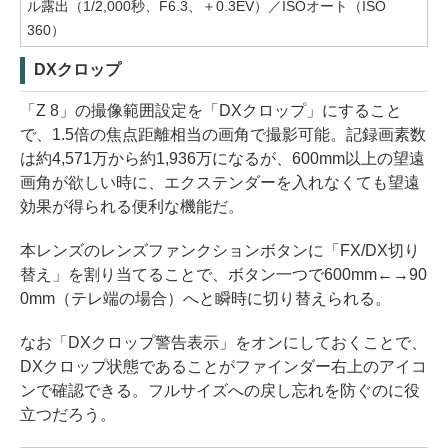
ル露出（1/2,000秒、F6.3、＋0.3EV）／ISOオート（ISO
360）
DXクロップ
「Z 8」の撮像範囲設定を「DXクロップ」にすること
で、1.5倍の焦点距離相当の画角で撮影可能。記録画素数
は約4,571万から約1,936万になるが、600mm以上の望遠
画角が欲しい時に、エクステンダーを入れなくても望遠
効果が得られる便利な機能だ。
本レンズのレンズファンクションボタンに「FX/DX切り
替え」を割り当てることで、ボタン一つで600mm←→90
0mm（テレ端の場合）へと瞬時に切り替えられる。
なお「DXクロップ警告表示」をオンにしておくことで、
DXクロップ状態であることがファインダー右上のアイコ
ンで確認できる。フルサイズへの戻し忘れを防ぐのに役
立つだろう。