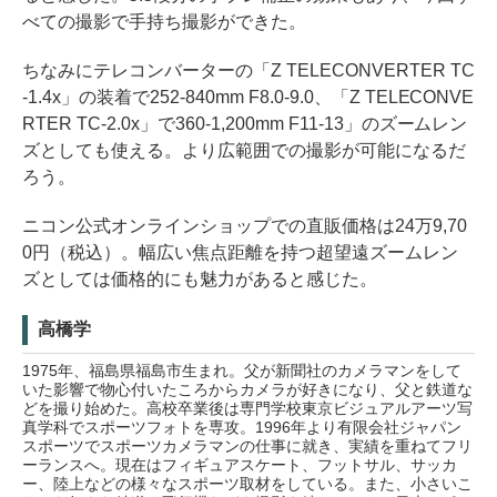
べての撮影で手持ち撮影ができた。
ちなみにテレコンバーターの「Z TELECONVERTER TC
-1.4x」の装着で252-840mm F8.0-9.0、「Z TELECONVE
RTER TC-2.0x」で360-1,200mm F11-13」のズームレン
ズとしても使える。より広範囲での撮影が可能になるだ
ろう。
ニコン公式オンラインショップでの直販価格は24万9,70
0円（税込）。幅広い焦点距離を持つ超望遠ズームレン
ズとしては価格的にも魅力があると感じた。
高橋学
1975年、福島県福島市生まれ。父が新聞社のカメラマンをして
いた影響で物心付いたころからカメラが好きになり、父と鉄道な
どを撮り始めた。高校卒業後は専門学校東京ビジュアルアーツ写
真学科でスポーツフォトを専攻。1996年より有限会社ジャパン
スポーツでスポーツカメラマンの仕事に就き、実績を重ねてフリ
ーランスへ。現在はフィギュアスケート、フットサル、サッカ
ー、陸上などの様々なスポーツ取材をしている。また、小さいこ