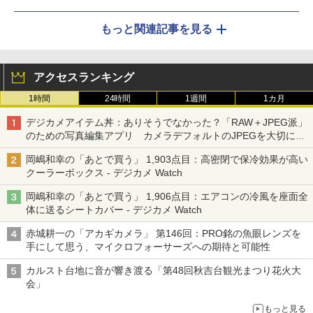
もっと関連記事を見る
アクセスランキング
1時間
24時間
1週間
1カ月
デジカメアイテム丼：ありそうでなかった？「RAW＋JPEG派」
のための写真編集アプリ カメラデフォルトのJPEGを大切にす
る「Filmator」
岡嶋和幸の「あとで買う」 1,903点目：高密閉で保冷効果が高い
クーラーボックス - デジカメ Watch
岡嶋和幸の「あとで買う」 1,906点目：エアコンの冷風を座面全
体に送るシートカバー - デジカメ Watch
赤城耕一の「アカギカメラ」 第146回：PRO銘の魚眼レンズを
手にして思う、マイクロフォーサーズへの期待と可能性
カルスト台地に音が響き渡る「第48回秋吉台観光まつり花火大
会」
もっと見る