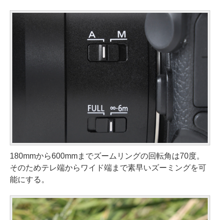
180mmから600mmまでズームリングの回転角は70度。
そのためテレ端からワイド端まで素早いズーミングを可
能にする。