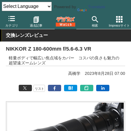
Powered by
Translate
デジカメ Watch
レンズ
交換レンズ
ニコン
カテゴリ
過去記事
検索
Impressサイト
交換レンズレビュー
NIKKOR Z 180-600mm f/5.6-6.3 VR
軽量ボディで幅広い焦点域をカバー コスパの良さも魅力の
超望遠ズームレンズ
高橋学
2023年8月28日 07:00
リスト