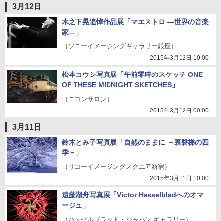
3月12日
木之下晃追悼作品展「マエストロ ―世界の音楽
家―」
（ソニーイメージングギャラリー銀座）
2015年3月12日 10:00
松本コウシ写真展「午前零時のスケッチ ONE
OF THESE MIDNIGHT SKETCHES」
（ニコンサロン）
2015年3月12日 00:00
3月11日
鈴木とみ子写真展「自然のままに －裏磐梯の四
季－」
（リコーイメージングスクエア新宿）
2015年3月11日 10:00
遠藤湖舟写真展「Victor Hasselbladへのオマ
ージュ」
（ハッセルブラッド・ジャパン ギャラリー）