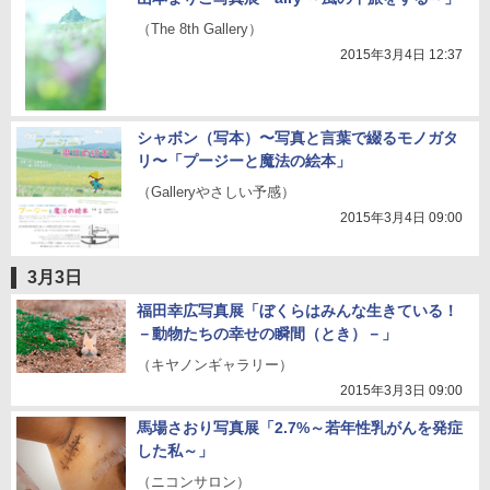
（The 8th Gallery）
2015年3月4日 12:37
シャボン（写本）〜写真と言葉で綴るモノガタ
リ〜「プージーと魔法の絵本」
（Galleryやさしい予感）
2015年3月4日 09:00
3月3日
福田幸広写真展「ぼくらはみんな生きている！
－動物たちの幸せの瞬間（とき）－」
（キヤノンギャラリー）
2015年3月3日 09:00
馬場さおり写真展「2.7%～若年性乳がんを発症
した私～」
（ニコンサロン）