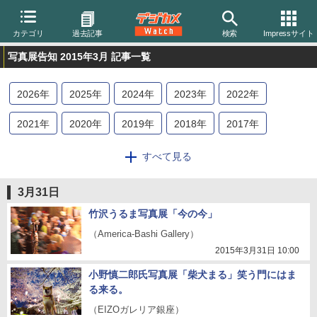
カテゴリ
過去記事
検索
Impressサイト
写真展告知 2015年3月 記事一覧
2026
年
2025
年
2024
年
2023
年
2022
年
2021
年
2020
年
2019
年
2018
年
2017
年
2016
年
2015
年
2014
年
2013
年
すべて見る
3月31日
竹沢うるま写真展「今の今」
（America-Bashi Gallery）
2015年3月31日 10:00
小野慎二郎氏写真展「柴犬まる」笑う門にはま
る来る。
（EIZOガレリア銀座）