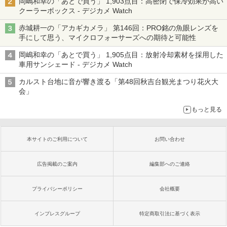
岡嶋和幸の「あとで買う」 1,903点目：高密閉で保冷効果が高い
クーラーボックス - デジカメ Watch
赤城耕一の「アカギカメラ」 第146回：PRO銘の魚眼レンズを
手にして思う、マイクロフォーサーズへの期待と可能性
岡嶋和幸の「あとで買う」 1,905点目：放射冷却素材を採用した
車用サンシェード - デジカメ Watch
カルスト台地に音が響き渡る「第48回秋吉台観光まつり花火大
会」
もっと見る
本サイトのご利用について
お問い合わせ
広告掲載のご案内
編集部へのご連絡
プライバシーポリシー
会社概要
インプレスグループ
特定商取引法に基づく表示