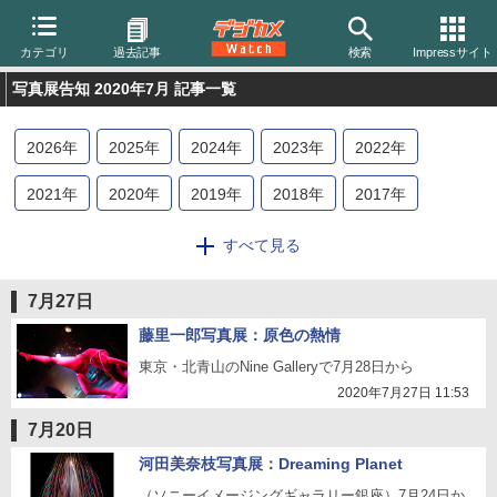
カテゴリ
過去記事
検索
Impressサイト
写真展告知 2020年7月 記事一覧
2026
年
2025
年
2024
年
2023
年
2022
年
2021
年
2020
年
2019
年
2018
年
2017
年
2016
年
2015
年
2014
年
2013
年
すべて見る
7月27日
藤里一郎写真展：原色の熱情
東京・北青山のNine Galleryで7月28日から
2020年7月27日 11:53
7月20日
河田美奈枝写真展：Dreaming Planet
（ソニーイメージングギャラリー銀座）7月24日か