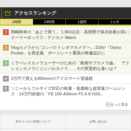
アクセスランキング
1時間
24時間
1週間
1カ月
岡嶋和幸の「あとで買う」 1,903点目：高密閉で保冷効果が高い
クーラーボックス - デジカメ Watch
Vlogカメラから“コンパクトシネマカメラ”へ…DJIが「Osmo
Pocket」を再定義 ポートレート重視の映像設計に
ミラーレスカメラユーザーのための「動画サブカメラ論」 アク
ションカメラにジンバルカメラ……その実質的な違いは？
3万円で買える800mmのアクロマート望遠鏡
ソニーからフルサイズ対応の軽量・低価格な超望遠ズームレン
ズ 14万円前後の「FE 100-400mm F5.6-8 OSS」
もっと見る
本サイトのご利用について
お問い合わせ