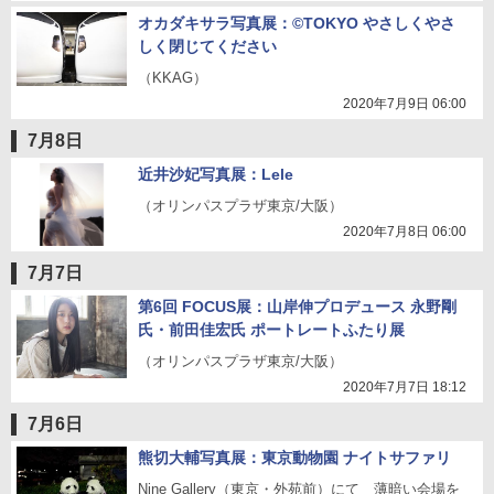
オカダキサラ写真展：©TOKYO やさしくやさ
しく閉じてください
（KKAG）
2020年7月9日 06:00
7月8日
近井沙妃写真展：Lele
（オリンパスプラザ東京/大阪）
2020年7月8日 06:00
7月7日
第6回 FOCUS展：山岸伸プロデュース 永野剛
氏・前田佳宏氏 ポートレートふたり展
（オリンパスプラザ東京/大阪）
2020年7月7日 18:12
7月6日
熊切大輔写真展：東京動物園 ナイトサファリ
Nine Gallery（東京・外苑前）にて 薄暗い会場を