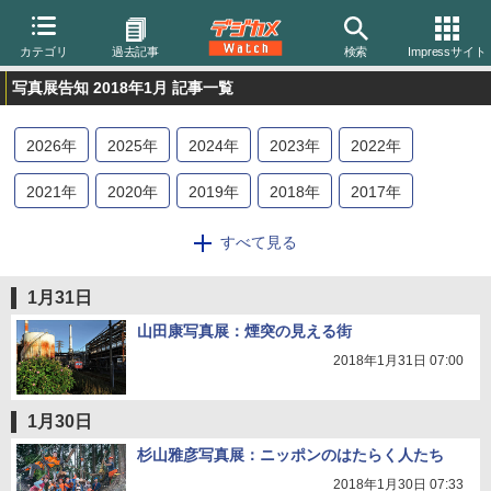
カテゴリ
過去記事
検索
Impressサイト
写真展告知 2018年1月 記事一覧
2026
年
2025
年
2024
年
2023
年
2022
年
2021
年
2020
年
2019
年
2018
年
2017
年
2016
年
2015
年
2014
年
2013
年
すべて見る
1月31日
山田康写真展：煙突の見える街
2018年1月31日 07:00
1月30日
杉山雅彦写真展：ニッポンのはたらく人たち
2018年1月30日 07:33