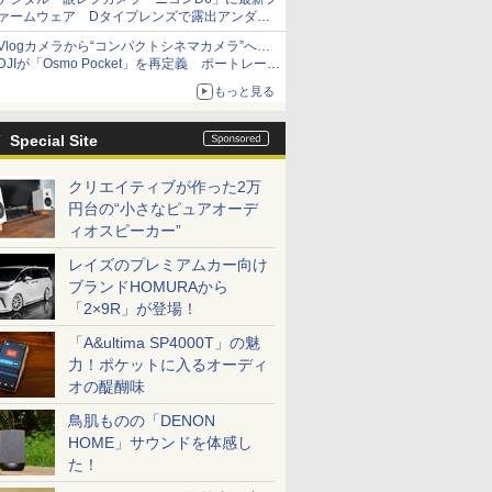
ァームウェア Dタイプレンズで露出アンダー
になる現象の修正など
Vlogカメラから“コンパクトシネマカメラ”へ…
DJIが「Osmo Pocket」を再定義 ポートレート
重視の映像設計に
もっと見る
Special Site
クリエイティブが作った2万
円台の“小さなピュアオーデ
ィオスピーカー”
レイズのプレミアムカー向け
ブランドHOMURAから
「2×9R」が登場！
「A&ultima SP4000T」の魅
力！ポケットに入るオーディ
オの醍醐味
鳥肌ものの「DENON
HOME」サウンドを体感し
た！