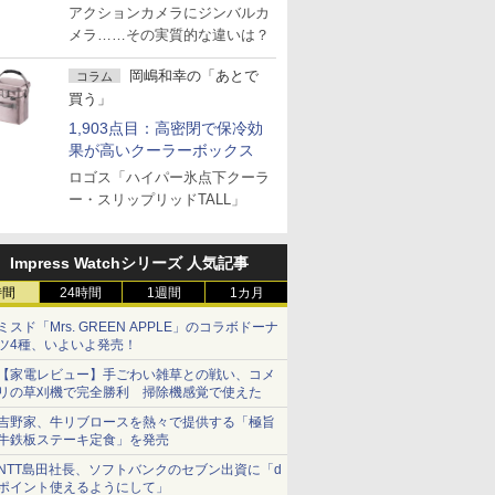
アクションカメラにジンバルカ
メラ……その実質的な違いは？
岡嶋和幸の「あとで
コラム
買う」
1,903点目：高密閉で保冷効
果が高いクーラーボックス
ロゴス「ハイパー氷点下クーラ
ー・スリップリッドTALL」
Impress Watchシリーズ 人気記事
時間
24時間
1週間
1カ月
ミスド「Mrs. GREEN APPLE」のコラボドーナ
ツ4種、いよいよ発売！
【家電レビュー】手ごわい雑草との戦い、コメ
リの草刈機で完全勝利 掃除機感覚で使えた
吉野家、牛リブロースを熱々で提供する「極旨
牛鉄板ステーキ定食」を発売
NTT島田社長、ソフトバンクのセブン出資に「d
ポイント使えるようにして」