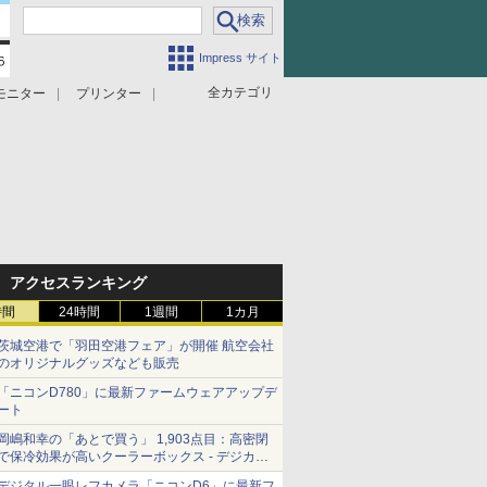
Impress サイト
全カテゴリ
モニター
プリンター
アクセスランキング
時間
24時間
1週間
1カ月
茨城空港で「羽田空港フェア」が開催 航空会社
のオリジナルグッズなども販売
「ニコンD780」に最新ファームウェアアップデ
ート
岡嶋和幸の「あとで買う」 1,903点目：高密閉
で保冷効果が高いクーラーボックス - デジカメ
Watch
デジタル一眼レフカメラ「ニコンD6」に最新フ