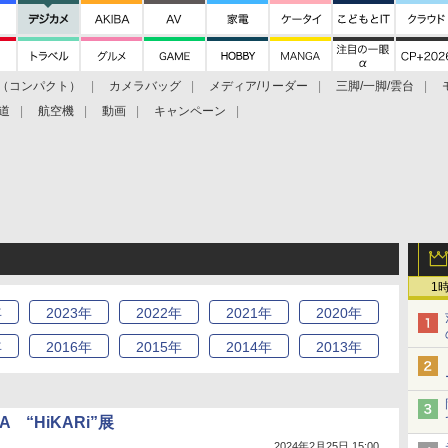
（コンパクト）
カメラバッグ
メディア/リーダー
三脚/一脚/雲台
道
航空機
動画
キャンペーン
1
年
2023
年
2022
年
2021
年
2020
年
年
2016
年
2015
年
2014
年
2013
年
LiSA “HiKARi”展
2024年2月25日 15:00