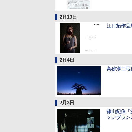
2月10日
江口拓作品展
2月4日
高砂淳二写
2月3日
篠山紀信「
メンブラン