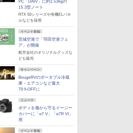
PC「DAIV」に約1.53kgの
15.3型ノート
RTX 50シリーズや有機ELパネ
ルなどを採用
イベント告知
茨城空港で「羽田空港フェ
ア」が開催
航空会社のオリジナルグッズな
ども販売
キャンペーン
BougeRVのポータブル冷蔵
庫・エアコンなど最大
70％OFFに
ニュース
ボディを傷から守るイージー
カバーに「α7 V」「α7R VI」
用
イベント告知