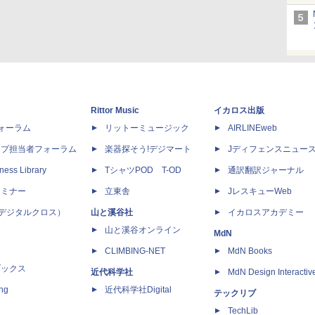
Rittor Music
イカロス出版
dフォーラム
リットーミュージック
AIRLINEweb
ップ担当者フォーラム
楽器探そう!デジマート
Jディフェンスニュー
ness Library
TシャツPOD T-OD
通訳翻訳ジャーナル
セミナー
立東舎
JレスキューWeb
 X（デジタルクロス）
山と溪谷社
イカロスアカデミー
山と溪谷オンライン
MdN
CLIMBING-NET
MdN Books
ブックス
近代科学社
MdN Design Interactiv
ing
近代科学社Digital
テックリブ
TechLib