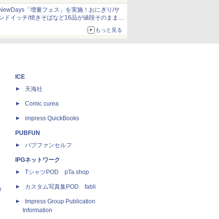
NewDays「増量フェス」を実施！おにぎり/サ
ンドイッチ/焼きそばなど16品が値段そのままで
ボリュームアップ
もっと見る
ICE
天海社
ス
Comic curea
impress QuickBooks
PUBFUN
パブファンセルフ
IPGネットワーク
TシャツPOD pTa.shop
カスタム写真集POD fabli
e
Impress Group Publication
Information