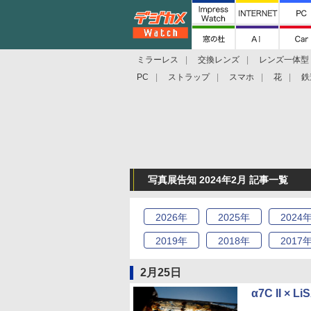
ミラーレス
交換レンズ
レンズ一体型
PC
ストラップ
スマホ
花
鉄
写真展告知 2024年2月 記事一覧
2026
年
2025
年
2024
2019
年
2018
年
2017
2月25日
α7C II × 