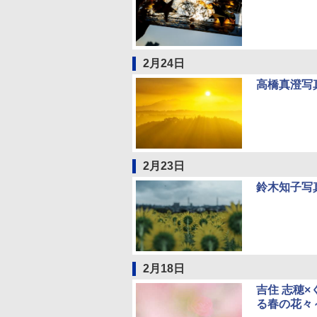
2月24日
高橋真澄写
2月23日
鈴木知子写
2月18日
吉住 志穂×く
る春の花々