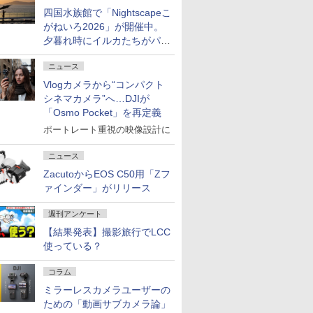
四国水族館で「Nightscapeこ
がねいろ2026」が開催中。
夕暮れ時にイルカたちがパフ
ォーマンスを繰り広げる
ニュース
Vlogカメラから“コンパクト
シネマカメラ”へ…DJIが
「Osmo Pocket」を再定義
ポートレート重視の映像設計に
ニュース
ZacutoからEOS C50用「Zフ
ァインダー」がリリース
週刊アンケート
【結果発表】撮影旅行でLCC
使っている？
コラム
ミラーレスカメラユーザーの
ための「動画サブカメラ論」