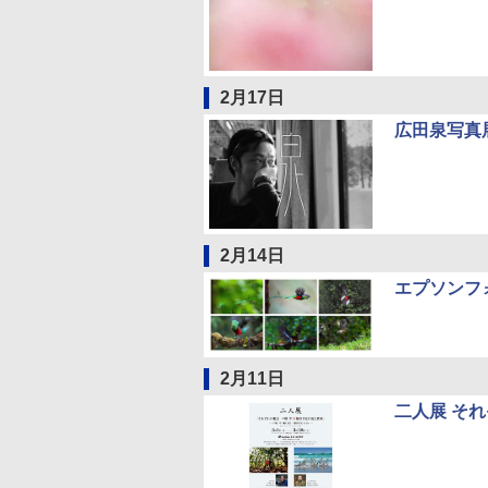
2月17日
広田泉写真
2月14日
エプソンフォ
2月11日
二人展 そ