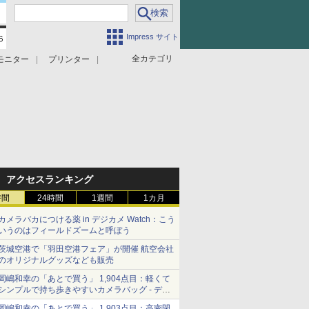
Impress サイト
全カテゴリ
モニター
プリンター
アクセスランキング
時間
24時間
1週間
1カ月
カメラバカにつける薬 in デジカメ Watch：こう
いうのはフィールドズームと呼ぼう
茨城空港で「羽田空港フェア」が開催 航空会社
のオリジナルグッズなども販売
岡嶋和幸の「あとで買う」 1,904点目：軽くて
シンプルで持ち歩きやすいカメラバッグ - デジ
カメ Watch
岡嶋和幸の「あとで買う」 1,903点目：高密閉