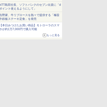
NTT島田社長、ソフトバンクのセブン出資に「d
ポイント使えるようにして」
吉野家、牛リブロースを熱々で提供する「極旨
牛鉄板ステーキ定食」を発売
【本日みつけたお買い得品】モトローラのスマ
ホが約1万7,000円で購入可能
もっと見る