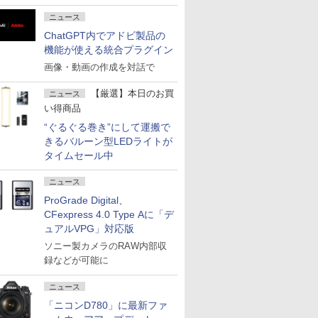
ニュース
ChatGPT内でアドビ製品の
機能が使える統合プラグイン
画像・動画の作成を対話で
【厳選】本日のお買
ニュース
い得商品
“ぐるぐる巻き”にして運搬で
きるバルーン型LEDライトが
タイムセール中
ニュース
ProGrade Digital、
CFexpress 4.0 Type Aに「デ
ュアルVPG」対応版
ソニー製カメラのRAW内部収
録などが可能に
ニュース
「ニコンD780」に最新ファ