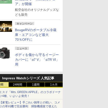
ア」が開催
航空会社のオリジナルグッズな
ども販売
キャンペーン
BougeRVのポータブル冷蔵
庫・エアコンなど最大
70％OFFに
ニュース
ボディを傷から守るイージー
カバーに「α7 V」「α7R VI」
用
Impress Watchシリーズ 人気記事
時間
24時間
1週間
1カ月
ミスド「Mrs. GREEN APPLE」のコラボドーナ
ツ4種、いよいよ発売！
【家電レビュー】手ごわい雑草との戦い、コメ
リの草刈機で完全勝利 掃除機感覚で使えた