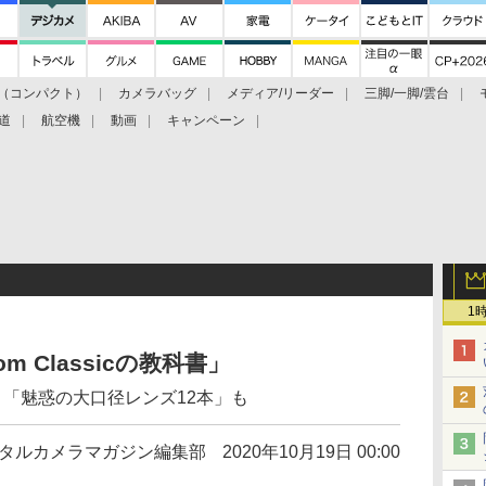
（コンパクト）
カメラバッグ
メディア/リーダー
三脚/一脚/雲台
道
航空機
動画
キャンペーン
1
om Classicの教科書」
 「魅惑の大口径レンズ12本」も
タルカメラマガジン編集部
2020年10月19日 00:00