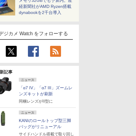
メモリ32GBでも予算内。産
経新聞社がAMD Ryzen搭載
dynabookを2千台導入
デジカメ Watch をフォローする
新記事
ニュース
「α7 IV」「α7 III」ズームレ
ンズキットが刷新
同梱レンズがII型に
ニュース
KANIのロールトップ型三脚
バッグがリニューアル
サイドハンドル搭載で取り回し