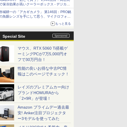
で保冷効果が高いクーラーボックス - デジカメ
Watch
赤城耕一の「アカギカメラ」 第146回：PRO銘
の魚眼レンズを手にして思う、マイクロフォー
サーズへの期待と可能性
もっと見る
Special Site
マウス、RTX 5060 Ti搭載ゲ
ーミングPCが7万5,000円オ
フで30万円台！
性能の良いお得な中古PC情
報はこのページでチェック！
レイズのプレミアムカー向け
ブランドHOMURAから
「2×9R」が登場！
Amazon プライムデー過去最
安! Anker注目プロジェクタ
ー3モデルを使ってみた