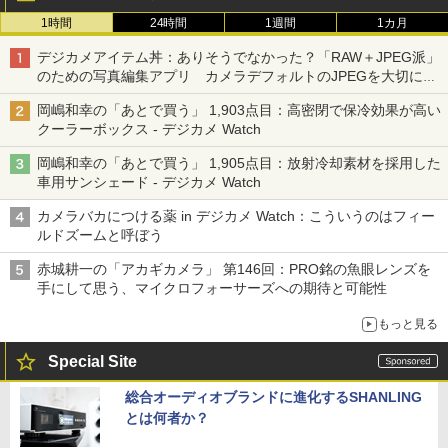
1時間
24時間
1週間
1カ月
デジカメアイテム丼：ありそうでなかった？「RAW＋JPEG派」
のための写真編集アプリ カメラデフォルトのJPEGを大切にす
る「Filmator」
岡嶋和幸の「あとで買う」 1,903点目：高密閉で保冷効果が高い
クーラーボックス - デジカメ Watch
岡嶋和幸の「あとで買う」 1,905点目：放射冷却素材を採用した
車用サンシェード - デジカメ Watch
カメラバカにつける薬 in デジカメ Watch：こういうのはフィー
ルドズームと呼ぼう
赤城耕一の「アカギカメラ」 第146回：PRO銘の魚眼レンズを
手にして思う、マイクロフォーサーズへの期待と可能性
もっと見る
Special Site
総合オーディオブランドに進化するSHANLING
とは何者か？